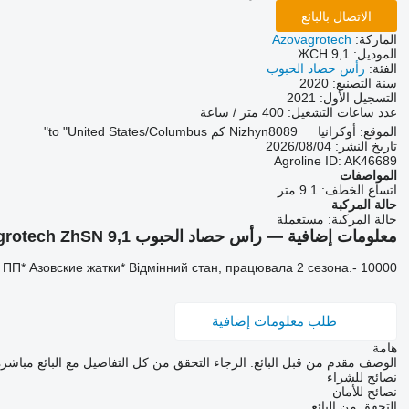
الاتصال بالبائع
الماركة:
Azovagrotech
الموديل:
ЖСН 9,1
الفئة:
رأس حصاد الحبوب
سنة التصنيع:
2020
التسجيل الأول:
2021
عدد ساعات التشغيل:
400 متر / ساعة
الموقع:
أوكرانيا
8089 كم to "United States/Columbus"
Nizhyn
تاريخ النشر:
04‏/08‏/2026
Agroline ID:
AK46689
المواصفات
اتساع الخطف:
9.1 متر
حالة المركبة
حالة المركبة:
مستعملة
معلومات إضافية — رأس حصاد الحبوب Azovagrotech ZhSN 9,1
П* Азовские жатки* Відмінний стан, працювала 2 сезона.- 10000 $
طلب معلومات إضافية
هامة
الوصف مقدم من قبل البائع. الرجاء التحقق من كل التفاصيل مع البائع مباشرة
نصائح للشراء
نصائح للأمان
التحقق من البائع