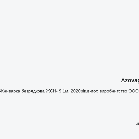
Жниварка безрядкова ЖСН- 9.1м. 2020рік.вигот. виробнитство ООО П
.