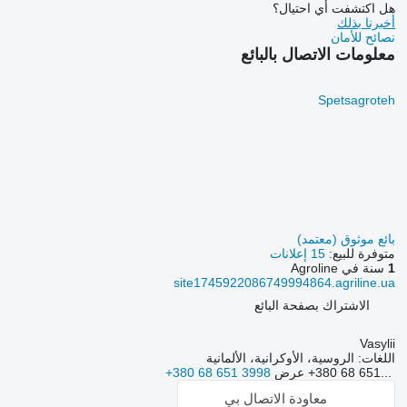
هل اكتشفت أي احتيال؟
أخبرنا بذلك
نصائح للأمان
معلومات الاتصال بالبائع
Spetsagroteh
بائع موثوق (معتمد)
متوفرة للبيع:
15 إعلانات
1
سنة في Agroline
site1745922086749994864.agriline.ua
الاشتراك بصفحة البائع
Vasylii
اللغات:
الروسية، الأوكرانية، الألمانية
+380 68 651...
عرض
+380 68 651 3998
معاودة الاتصال بي