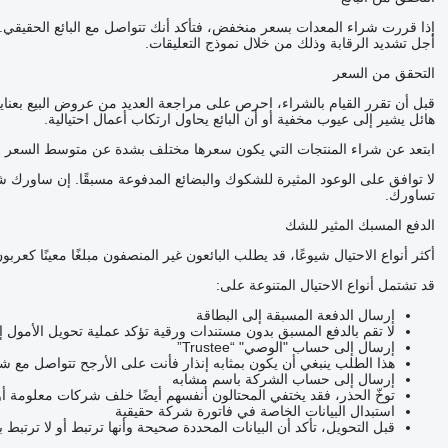
إذا قررت شراء المعدات بسعر منخفض، فتأكد أنك تتواصل مع البائع الحقي
أجل تشديد الرقابة وذلك من خلال نموذج التعليقات.
التحقق من السعر
قبل أن تقرر القيام بالشراء، احرص على مراجعة العديد من عروض البيع بعناي
هائل يشير إلى عيوب مخفية أو أن البائع يحاول ارتكاب أعمال احتيالية.
ابتعد عن شراء المنتجات التي يكون سعرها مختلف بشدة عن متوسط السعر ل
لا توافق على الوعود المثيرة للشكوك والبضائع المدفوعة مسبقًا. إن ساور
تساورك.
الدفع المسبك المثير للشك
أكثر أنواع الاحتيال شيوعًا، قد يطلب البائعون غير المنصفون مبلغًا معينًا ك
قد تشتمل أنواع الاحتيال المتنوعة على:
إرسال الدفعة المسبقة إلى البطاقة
لا تقم بالدفع المسبق بدون مستندات ورقية تؤكد عملية تحويل الأمول 
إرسال إلى حساب "الوصي" “Trustee”
هذا الطلب ينبغي أن يكون بمثابه إنذار فأنت على الأرجح تتواصل مع 
إرسال إلى حساب الشركة باسم مشابه
توخّ الحذر، فقد يختفي المحتالون أنفسهم أيضًا خلف شركات معلومة أ
استبدال البيانات الخاصة في فاتورة شركة حقيقية
قبل التحويل، تأكد أن البيانات المحددة صحيحة وأنها ترتبط أو لا ترتبط 