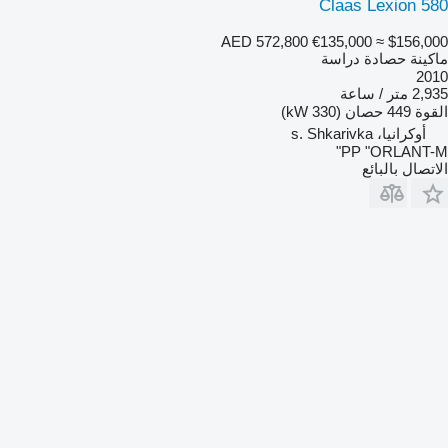
Claas Lexion 580
AED 572,800
€135,000
≈ $156,000
ماكينة حصادة دراسة
2010
2,935 متر / ساعة
القوة
449 حصان (330 kW)
أوكرانيا، s. Shkarivka
PP "ORLANT-M"
الاتصال بالبائع