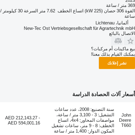
2023
369 متر / ساعة
القوة
306 حصان (225 kW)
اتساع الخطف
7.62 متر
السرعة
30 كيلومتر /
ساعة
ألمانيا، Lichtenau
New-Tec Ost Vertriebsgesellschaft für Agrartechnik mbH
الاتصال بالبائع
بيع ماكينات أم مركبات؟
يمكنك القيام بذلك معنا!
نشر إعلانك
أسعار آلات الحصادة الدراسة
سنة التصنيع: 2008، عدد ساعات
التشغيل: 3 - 3,100 متر / ساعة،
John
AED 212,143.27 -
Deere
مواصفات المحاور: 4x4، اتساع
AED 594,001.16
T660
الخطف: 8 - 9 متر، ساعات تشغيل
المكون الدوار: 1,400 متر / ساعة