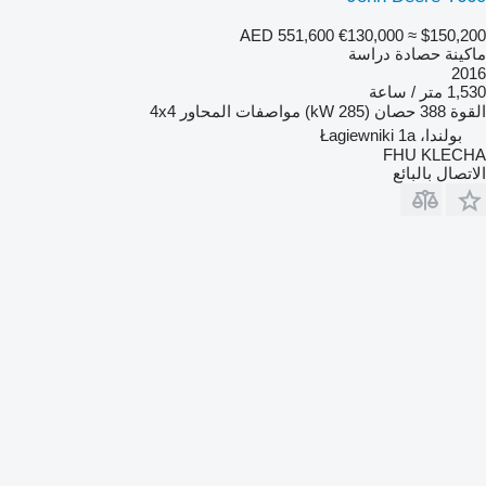
AED 551,600
€130,000
≈ $150,200
ماكينة حصادة دراسة
2016
1,530 متر / ساعة
القوة
388 حصان (285 kW)
مواصفات المحاور
4x4
بولندا، Łagiewniki 1a
FHU KLECHA
الاتصال بالبائع