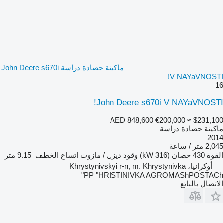
ماكينة حصادة دراسة John Deere s670i
V NAYaVNOSTI!
16
John Deere s670i V NAYaVNOSTI!
AED 848,600
€200,000
≈ $231,100
ماكينة حصادة دراسة
2014
2,045 متر / ساعة
القوة
430 حصان (316 kW)
وقود
ديزل / مازوت
اتساع الخطف
9.15 متر
أوكرانيا، Khrystynivskyi r-n, m. Khrystynivka
PP "HRISTINIVKA AGROMAShPOSTACh"
الاتصال بالبائع