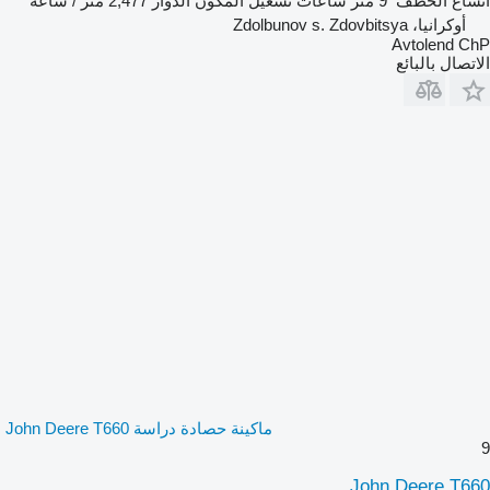
اتساع الخطف
9 متر
ساعات تشغيل المكون الدوار
2,477 متر / ساعة
أوكرانيا، Zdolbunov s. Zdovbitsya
Avtolend ChP
الاتصال بالبائع
ماكينة حصادة دراسة John Deere T660
9
John Deere T660