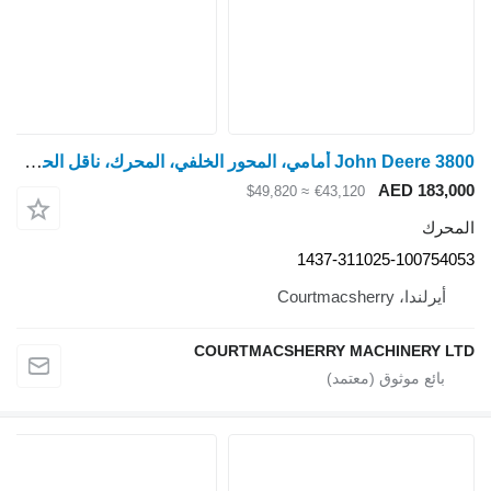
John Deere 3800 أمامي، المحور الخلفي، المحرك، ناقل الحركة، الكابينة، الهيدروليكي، البار 1437-311025-100754053 لـ آلية تحميل ومناولة زراعية
AED 183,000
≈ $49,820
€43,120
المحرك
1437-311025-100754053
أيرلندا، Courtmacsherry
COURTMACSHERRY MACHINERY LTD