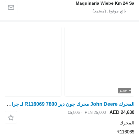
Maquinaria Wiebe Km 24 Sa
فيديو
المحرك John Deere محرك جون دير 7800 R116069 لـ جرار بعجلات
AED 24,630
≈ €5,806
PLN 25,000
المحرك
R116069