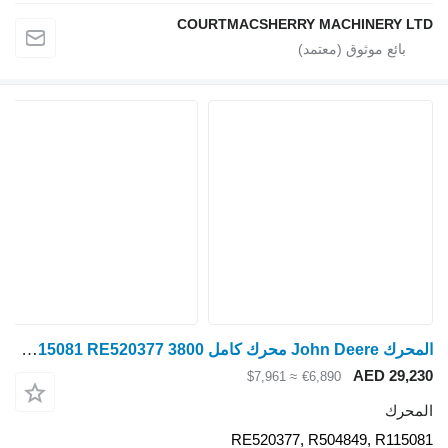
COURTMACSHERRY MACHINERY LTD
المحرك John Deere محرك كامل 3800 Cd4045hz050، Re520377، R504849، R115081 RE520377
AED 29,230
≈ $7,961
€6,890
المحرك
RE520377, R504849, R115081