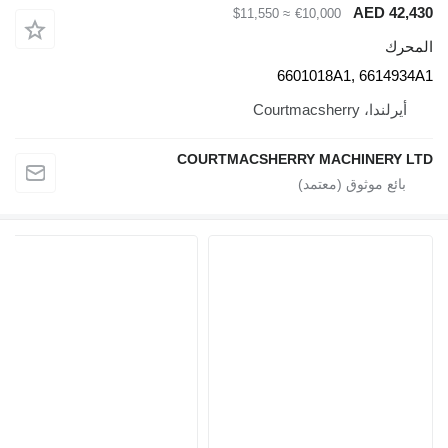
AED 42,430
≈ $11,550
€10,000
المحرك
6601018A1, 6614934A1
أيرلندا، Courtmacsherry
COURTMACSHERRY MACHINERY LTD