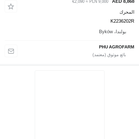
AED 8,868
≈ €2,090
PLN 9,000
المحرك
K2236202R
بولندا، Byków
PHU AGROFARM