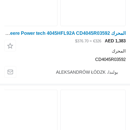
المحرك John Deere Power tech 4045HFL92A CD4045R03592
AED 1,383
≈ $376.70
€326
المحرك
CD4045R03592
بولندا، ALEKSANDRÓW ŁÓDZK