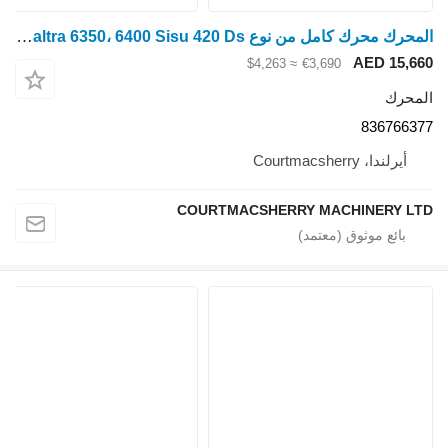
المحرك محرك كامل من نوع Valmet/Valtra 6350، 6400 Sisu 420 Ds، متوفر كقطع غيار 836766377
AED 15,660
≈ $4,263
€3,690
المحرك
836766377
أيرلندا، Courtmacsherry
COURTMACSHERRY MACHINERY LTD