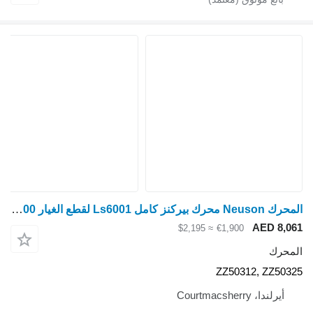
المحرك Neuson محرك بيركنز كامل Ls6001 لقطع الغيار 2160/2200، Re38070 ZZ50312, ZZ50325
AED 8,061
≈ $2,195
€1,900
المحرك
ZZ50312, ZZ50325
أيرلندا، Courtmacsherry