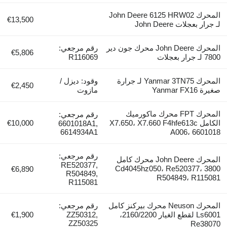
المحرك John Deere 6125 HRW02
€13,500
لـ جرار بعجلات John Deere
المحرك John Deere محرك جون دير
رقم مرجعي:
€5,806
7800 لـ جرار بعجلات
R116069
المحرك Yanmar 3TN75 لـ جرارة
وقود: ديزل /
€2,450
صغيرة Yanmar FX16
مازوت
المحرك FPT محرك ماكورميك
رقم مرجعي:
الكامل X7.650، X7.660 F4hfe613c
€10,000
6601018A1,
6614934A1
A006، 6601018
رقم مرجعي:
المحرك John Deere محرك كامل
RE520377,
3800 Cd4045hz050، Re520377،
€6,890
R504849,
R504849، R115081
R115081
المحرك Neuson محرك بيركنز كامل
رقم مرجعي:
Ls6001 لقطع الغيار 2160/2200،
ZZ50312,
€1,900
ZZ50325
Re38070