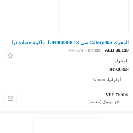
المحرك Caterpillar سي-13 JR900368 لـ ماكينة حصادة دراسة Claas Lexion
AED 88,130
≈ €20,770
$24,000
المحرك
JR900368
أوكرانيا، Uman
ChP Yuhno