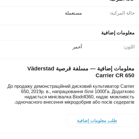
حالة المركبة:
مستعملة
معلومات إضافية
اللون:
أحمر
معلومات إضافية — مسلفة قرصية Väderstad
Carrier CR 650
До продажу демонстраційний дисковий культиватор Carrier
650, 2019р. в., напрацювання біля 1000Га. Додатково
надається мінісівалка Biodrill360, надає можливість
одночасного внесення мікродобрив або посів седератів.
طلب معلومات إضافية