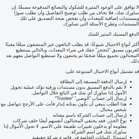
لا توافق على الوعود المثيرة للشكوك والبضائع المدفوعة مسبقًا. إن
ساورك شك، فلا تخاف من طلب توضيح التفاصيل وأن تطلب صورًا
ومستندات إضافية للمعدات وأن تفحص صحة التصديق على تلك
المستندات وتطرح الأسئلة التي تساورك.
الدفع المسبك المثير للشك
أكثر أنواع الاحتيال شيوعًا، قد يطلب البائعون غير المنصفون مبلغًا معينًا
كعربون مسبق "لتحجز" حقك في شراء المعدات. وبالتالي يستطيع
المحتالون تجميع مبلغًا ضخمًا ثم يختفون ولا تستطيع التواصل معهم بعد
ذلك.
قد تشتمل أنواع الاحتيال المتنوعة على:
إرسال الدفعة المسبقة إلى البطاقة
لا تقم بالدفع المسبق بدون مستندات ورقية تؤكد عملية تحويل
الأمول إذا ساورك أي شك في البائع خلال التواصل.
إرسال إلى حساب "الوصي" “Trustee”
هذا الطلب ينبغي أن يكون بمثابه إنذار فأنت على الأرجح تتواصل مع
شخص محتال.
إرسال إلى حساب الشركة باسم مشابه
توخّ الحذر، فقد يختفي المحتالون أنفسهم أيضًا خلف شركات
معلومة أو يدخلون تغييرات طفيفة على الاسم. لا تحول الأموال إذا
ساورك شك في اسم الشركة.
استبدال البيانات الخاصة في فاتورة شركة حقيقية