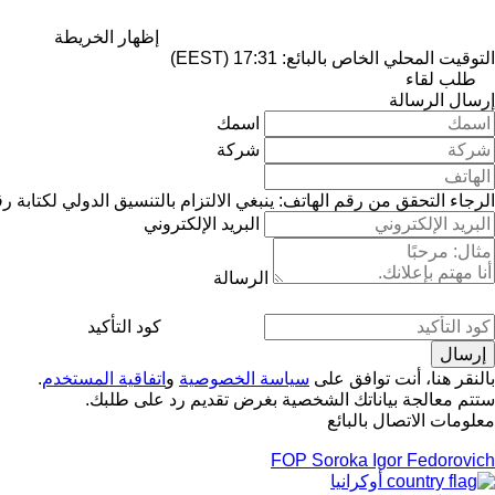
إظهار الخريطة
التوقيت المحلي الخاص بالبائع: 17:31 (EEST)
طلب لقاء
إرسال الرسالة
اسمك
شركة
الرجاء التحقق من رقم الهاتف: ينبغي الالتزام بالتنسيق الدولي لكتابة ر
البريد الإلكتروني
الرسالة
كود التأكيد
بالنقر هنا، أنت توافق على
سياسة الخصوصية
و
اتفاقية المستخدم
.
ستتم معالجة بياناتك الشخصية بغرض تقديم رد على طلبك.
معلومات الاتصال بالبائع
FOP Soroka Igor Fedorovich
أوكرانيا