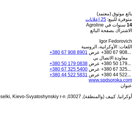
بائع موثوق (معتمد)
متوفرة للبيع:
25 إعلانات
14
سنوات في Agroline
الاشتراك بصفحة البائع
Igor Fedorovich
اللغات:
الأوكرانية، الروسية
+380 67 908...
عرض
+380 67 908 8901
معاودة الاتصال بي
+380 50 179...
عرض
+380 50 179 0838
+380 67 325...
عرض
+380 67 325 5400
+380 44 522...
عرض
+380 44 522 5831
www.spdsoroka.com
عنوان
أوكرانيا, كييف (والمنطقة), 03027, pgt Novoselki, Kievo-Svyatoshynskiy r-n