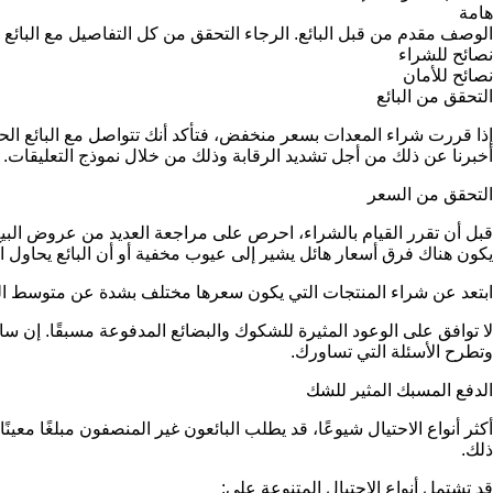
هامة
الوصف مقدم من قبل البائع. الرجاء التحقق من كل التفاصيل مع البائع 
نصائح للشراء
نصائح للأمان
التحقق من البائع
إذا قررت شراء المعدات بسعر منخفض، فتأكد أنك تتواصل مع البائع 
أخبرنا عن ذلك من أجل تشديد الرقابة وذلك من خلال نموذج التعليقات.
التحقق من السعر
قبل أن تقرر القيام بالشراء، احرص على مراجعة العديد من عروض البيع 
يكون هناك فرق أسعار هائل يشير إلى عيوب مخفية أو أن البائع يحاول ار
ابتعد عن شراء المنتجات التي يكون سعرها مختلف بشدة عن متوسط ا
لا توافق على الوعود المثيرة للشكوك والبضائع المدفوعة مسبقًا. إ
وتطرح الأسئلة التي تساورك.
الدفع المسبك المثير للشك
أكثر أنواع الاحتيال شيوعًا، قد يطلب البائعون غير المنصفون مبلغًا مع
ذلك.
قد تشتمل أنواع الاحتيال المتنوعة على: