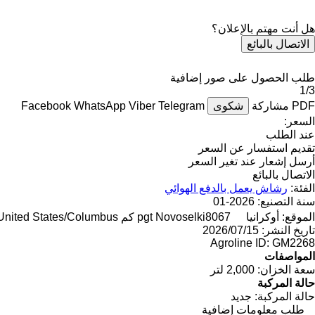
هل أنت مهتم بالإعلان؟
الاتصال بالبائع
طلب الحصول على صور إضافية
1/3
PDF
مشاركة
شكوى
Telegram
Viber
WhatsApp
Facebook
السعر:
عند الطلب
تقديم استفسار عن السعر
أرسل إشعار عند تغير السعر
الاتصال بالبائع
الفئة:
رشاش يعمل بالدفع الهوائي
سنة التصنيع:
2026-01
الموقع:
أوكرانيا
8067 كم to "United States/Columbus"
pgt Novoselki
تاريخ النشر:
15‏/07‏/2026
Agroline ID:
GM2268
المواصفات
سعة الخزان:
2,000 لتر
حالة المركبة
حالة المركبة:
جديد
طلب معلومات إضافية