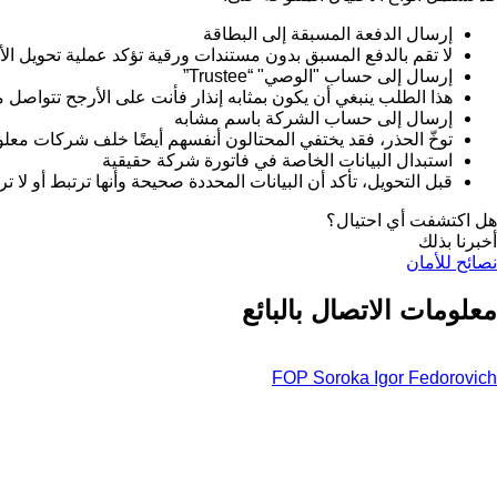
إرسال الدفعة المسبقة إلى البطاقة
لا تقم بالدفع المسبق بدون مستندات ورقية تؤكد عملية تحويل ال
إرسال إلى حساب "الوصي" “Trustee”
هذا الطلب ينبغي أن يكون بمثابه إنذار فأنت على الأرجح تتواص
إرسال إلى حساب الشركة باسم مشابه
توخّ الحذر، فقد يختفي المحتالون أنفسهم أيضًا خلف شركات معل
استبدال البيانات الخاصة في فاتورة شركة حقيقية
قبل التحويل، تأكد أن البيانات المحددة صحيحة وأنها ترتبط أو لا ت
هل اكتشفت أي احتيال؟
أخبرنا بذلك
نصائح للأمان
معلومات الاتصال بالبائع
FOP Soroka Igor Fedorovich