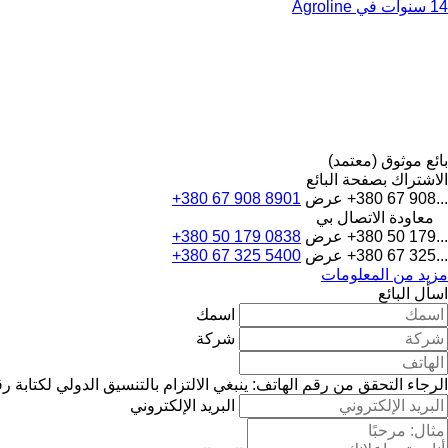
14 سنوات في Agroline
بائع موثوق (معتمد)
الاشتراك بصفحة البائع
+380 67 908...
عرض
+380 67 908 8901
معاودة الاتصال بي
+380 50 179...
عرض
+380 50 179 0838
+380 67 325...
عرض
+380 67 325 5400
مزيد من المعلومات
اسأل البائع
اسمك
شركة
الرجاء التحقق من رقم الهاتف: ينبغي الالتزام بالتنسيق الدولي لكتابة ر
البريد الإلكتروني