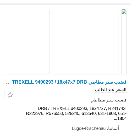
قضيب سير مطاطي Tagex TREXELL 9400293 / 18x47x7 DRB لـ جرار مجنزر John Deere 8100T, 8110T, 8120T, 8200T, 8210T, 8220T, 8230T, 8300T, 8310T, 8320T, 8330T, 8400T, 8410T, 8420T, 8430T
DRB / TREXELL 9400293,
R222976, R576550, 528240, 613