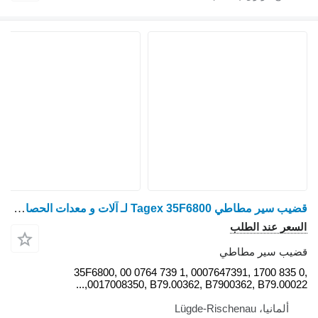
قضيب سير مطاطي Tagex 35F6800 لـ آلات و معدات الحصاد Grimme Varitron, Rexor / Claas Lexion 460-450 / 480 / 560-540 / 570 / 580 / 600 / 670-640 / 750-740 / 750-740 Australia / 760 / 760-740 / 770 / 780-770 / 5500-5300 / 6900-6600 / 7500-7400 / 7700-7400 / 8800-8500 / 8900-8600 CLAAS Trion 540-520 / 660-640 / 750-710
35F6800, 00 0764 739 1, 000
0017008350, B79.00362, B7