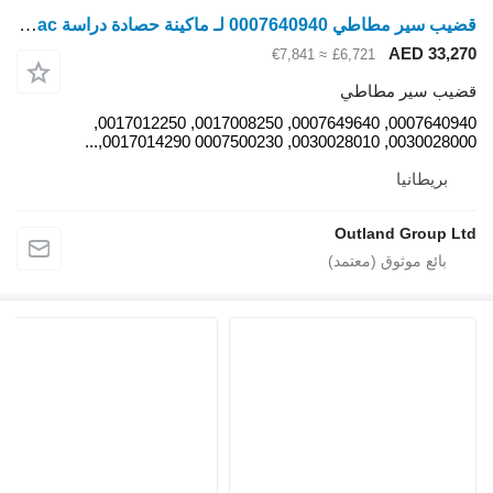
قضيب سير مطاطي 0007640940 لـ ماكينة حصادة دراسة Claas Terra Trac
≈ €7,841
0007640940, 0007649640, 0017008250, 0017012250,