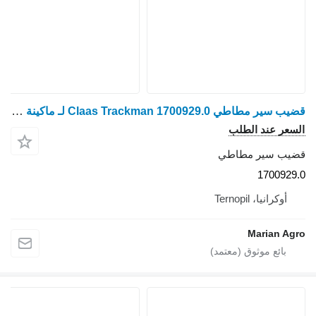
قضيب سير مطاطي Claas Trackman 1700929.0 لـ ماكينة حصادة دراسة Claas Lexion 450-780