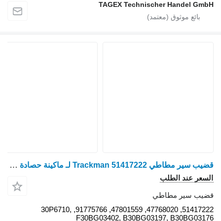
TAGEX Techni
قضيب سير مطاطي Trackman 51417222 لـ ماكينة حصادة دراسة Case IH Magnum 280
51417222, 47768020, 47801559, 91775766, 30P6710,
F30BG03402, B30BG