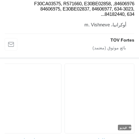
84606976, F30CA03575, R571660, 
84606975, E30BE02837, 