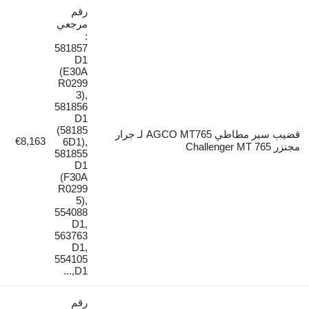
رقم
مرجعي
:
581857
D1
(E30A
R0299
3),
581856
D1
(58185
قضيب سير مطاطي AGCO MT765 لـ جرار
€8,163
6D1),
581855
D1
(F30A
R0299
5),
554088
D1,
563763
D1,
554105
D1,...
رقم