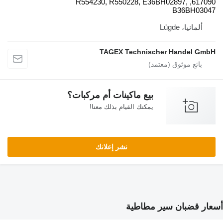
617090, R554230, R550228
TAGEX Techni
ع ماكينات أم مركبات؟
كنك القيام بذلك معنا!
نشر إعلانك
طاطية