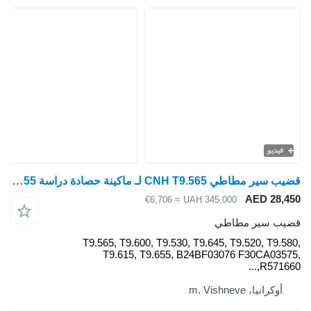
قضيب سير مطاطي CNH T9.565 لـ ماكينة حصادة دراسة Case IH STX, Quadtrac, 480,500,535,540,550,580,600,620,9370,9380 New Holland CR T9.565, T9.600, T9.530, T9.645, T9.520, T9.580, T9.615, T9.655
≈ €6,706
UAH 
T9.565, T9.600, T9.530, T9
T9.615, T9.655, B24B