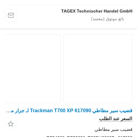
TAGEX Techni
قضيب سير مطاطي Trackman T700 XP 617090 لـ جرار مجنزر John Deere 9470RX, 9520RX, 9570RX, 9620RX, 9RX 490, 9RX 540, 9RX 590, 9RX 640