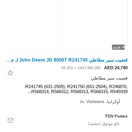
قضيب سير مطاطي John Deere JD 8000T R241745 لـ جرار مجنزر John Deere Deere 8000T / 8100T / 8200T / 8300T / 8400T / 8110T
≈ €5,831
UAH 
R241745 (631-2509), R241750 (
R568314, R568312, R568313, 