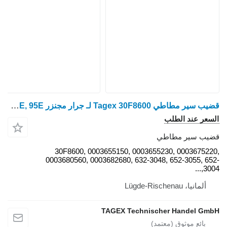
قضيب سير مطاطي Tagex 30F8600 لـ جرار مجنزر Claas Challenger 65E, 75E, 85E, 95E
30F8600, 0003655150, 0003
0003680560, 0003682680, 632-3
TAGEX Techni