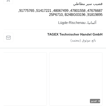
47676687, 47801558, 48067499, 51417221, 91775765,
TAGEX Techni