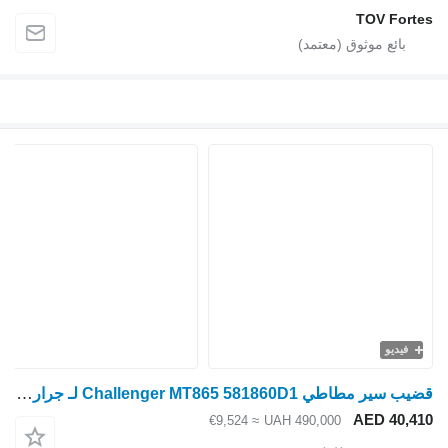
قضيب سير مطاطي Challenger MT865 581860D1 لـ جرار مجنزر Caterpillar MT 865
≈ €9,524
UAH 