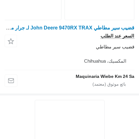
قضيب سير مطاطي John Deere 9470RX TRAX لـ جرار مجنزر John Deere 9470RX TRAX
Maquina