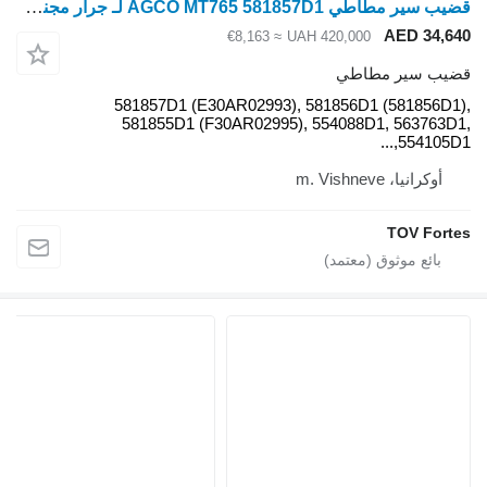
قضيب سير مطاطي AGCO MT765 581857D1 لـ جرار مجنزر Challenger MT 765
≈ €8,163
UAH 
581857D1 (E30AR02993), 58
581855D1 (F30AR02995), 5