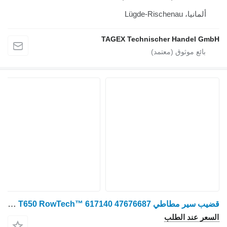
TAGEX Techni
قضيب سير مطاطي Trackman ® T650 RowTech™ 617140 47676687 لـ ماكينة حصادة دراسة CNH Case 7240, Case 7250, Case 7260, Case 8240, Case 8250, Case 8260, Case 9240, Case 9250, Case 9260, CNH, New Holland CR7.90, New Holland CR8.90, New Holland CR9.80, New Holland CR9.90, New Holland CR10.90, New Holland CR8080, New Holland CR9070, New Holland CR9080, New Holland CR9090, New Holland CX7.90, New HoHolland CX8.85, New Holland CX8.90