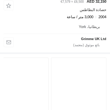
AED 32,150
≈ €7,579
£6,500
حصادة البطاطس
2004
3,000 متر / ساعة
بريطانيا، York
Grimme UK Ltd