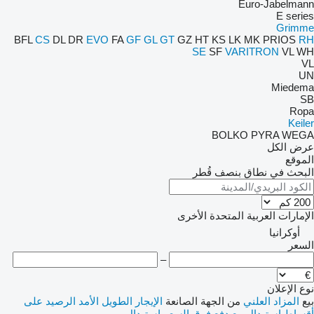
Euro-Jabelmann
E series
Grimme
BFL
CS
DL
DR
EVO
FA
GF
GL
GT
GZ
HT
KS
LK
MK
PRIOS
RH
SE
SF
VARITRON
VL
WH
VL
UN
Miedema
SB
Ropa
Keiler
BOLKO
PYRA
WEGA
عرض الكل
الموقع
البحث في نطاق بنصف قُطر
الإمارات العربية المتحدة
الأخرى
أوكرانيا
السعر
–
نوع الإعلان
بيع
المزاد العلني
من الجهة الصانعة
الإيجار الطويل الأمد
الرصيد
على
أقساط
استبدال مع دفع فرق السعر
استبدال