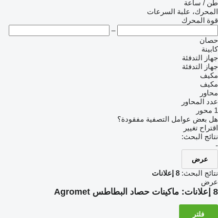
طن / ساعة
المحرك، علبة السرعات
قوة المحرك
–
حصان
كابينة
جهاز التدفئة
جهاز التدفئة
مكيف
مكيف
محاور
عدد المحاور
1 محور
هل بعض عوامل التصفية مفقودة؟
اقتراح تغيير
نتائج البحث:
-
عرض
نتائج البحث:
8 إعلانات
عرض
8 إعلانات:
ماكينات حصاد البطاطس Agromet
فلتر