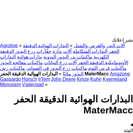
نشر إعلانك
آلات البذر والغرس والشتل
»
البذارات الهوائية الدقيقة
»
Agroline
الحفر
البذارات المتكاملة
آلات بذارة
حفّارات زرع البذور الدقيقة
الكهربية
ماكينات بذر البذور اليدوية
بذارات هوائية
البذارات
الأوتوماتيكية الدقيقة الحفر
آلات زرع النباتات
ماكينات معالجة البذور
ماكينات غرس الثوم
ماكينات زرع البذور في الصواني
ماكينات رش
Amazone
البذارات الهوائية الدقيقة الحفر MaterMacc
البذور مائيًا
»
Gaspardo
Horsch
IrTem
John Deere
Kinze
Kuhn
Kverneland
Monosem
Väderstad
»
البذارات الهوائية الدقيقة الحفر
MaterMacc
الفئة