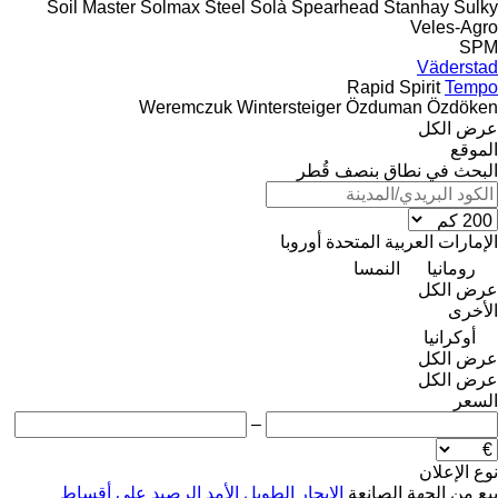
Soil Master
Solmax Steel
Solà
Spearhead
Stanhay
Sulky
Veles-Agro
SPM
Väderstad
Rapid
Spirit
Tempo
Weremczuk
Wintersteiger
Özduman
Özdöken
عرض الكل
الموقع
البحث في نطاق بنصف قُطر
الإمارات العربية المتحدة
أوروبا
رومانيا
النمسا
عرض الكل
الأخرى
أوكرانيا
عرض الكل
عرض الكل
السعر
–
نوع الإعلان
بيع
من الجهة الصانعة
الإيجار الطويل الأمد
الرصيد
على أقساط