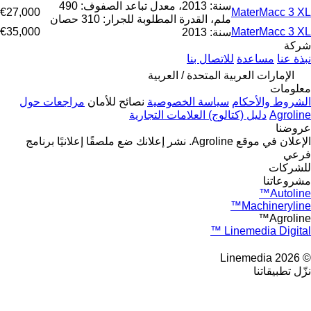
سنة: 2013، معدل تباعد الصفوف: 490
€27,000
MaterMacc 3 XL
ملم، القدرة المطلوبة للجرار: 310 حصان
€35,000
MaterMacc 3 XL
سنة: 2013
شركة
نبذة عنا
مساعدة
للاتصال بنا
الإمارات العربية المتحدة / العربية
معلومات
الشروط والأحكام
سياسة الخصوصية
نصائح للأمان
مراجعات حول
Agroline
دليل (كتالوج) العلامات التجارية
عروضنا
الإعلان في موقع Agroline.
نشر إعلانك
ضع ملصقًا إعلانيًا
برنامج
فرعي
للشركات
مشروعاتنا
Autoline™
Machineryline™
Agroline™
Linemedia Digital ™
© 2026 Linemedia
نزّل تطبيقاتنا