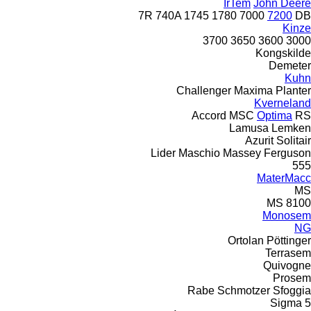
IrTem
John Deere
7R
740A
1745
1780
7000
7200
DB
Kinze
3700
3650
3600
3000
Kongskilde
Demeter
Kuhn
Challenger
Maxima
Planter
Kverneland
Accord
MSC
Optima
RS
Lamusa
Lemken
Azurit
Solitair
Lider
Maschio
Massey Ferguson
555
MaterMacc
MS
MS 8100
Monosem
NG
Ortolan
Pöttinger
Terrasem
Quivogne
Prosem
Rabe
Schmotzer
Sfoggia
Sigma 5