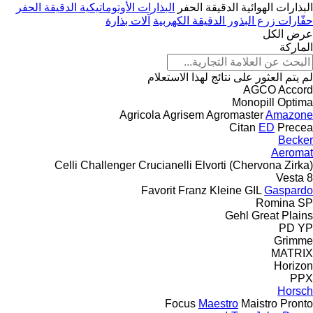
البذارات الهوائية الدقيقة الحفر
البذارات الأوتوماتيكية الدقيقة الحفر
حفّارات زرع البذور الدقيقة الكهربية
آلات بذارة
عرض الكل
الماركة
لم يتم العثور على نتائج لهذا الاستعلام
AGCO
Accord
Monopill
Optima
Agricola
Agrisem
Agromaster
Amazone
Citan
ED
Precea
Becker
Aeromat
Celli
Challenger
Crucianelli
Elvorti (Chervona Zirka)
Vesta
8
Favorit
Franz Kleine
GIL
Gaspardo
Romina
SP
Gehl
Great Plains
PD
YP
Grimme
MATRIX
Horizon
PPX
Horsch
Focus
Maestro
Maistro
Pronto