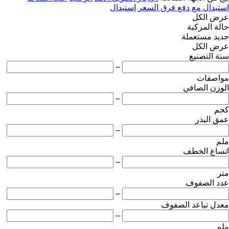
استبدال مع دفع فرق السعر
استبدال
عرض الكل
حالة المركبة
جديد
مستعملة
عرض الكل
سنة التصنيع
–
مواصفات
الوزن الصافي
–
كجم
عمق البذر
–
ملم
اتساع الخطف
–
متر
عدد الصفوف
–
معدل تباعد الصفوف
–
ملم