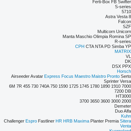
Ferti-Box FB
Swifter
S-series
5710
Astra
Vesta
8
Falcon
SZF
Multicorn
Unicorn
Manta
Maschio
Olimpia
Romina
SP
R-series
CPH
CTA
NTA
PD
Simba
YP
MATRIX
VL
DK
DSX
PPX
Horsch
Airseeder
Avatar
Express
Focus
Maestro
Maistro
Pronto
Serto
Sprinter
Versa
6M
7R
455
730
740A
750
1590
1725
1745
1780
1890
1910
7000
7200
DB
HT3000
3700
3650
3600
3000
2000
Demeter
Duo Alfa
Kuhn
Challenger
Espro
Fastliner
HR
HRB
Maxima
Planter
Premia
Sitera
Venta
Kverneland