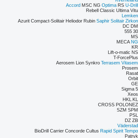
Accord
MSC
NG
Optima
RS
U-Drill
Rebell Classic
Ultima
Vitu
Lemken
Azurit
Compact-Solitair
Heliodor
Rubin
Saphir
Solitair
Zirkon
DC
DM
555
30
MS
MECA
NG
KR
Lift-o-matic
NS
T-ForcePlus
Aerosem
Lion
Synkro
Terrasem
Vitasem
Prosem
Rasat
Orbit
GE
Sigma 5
Xeos
HKL
KL
CROSS
POLONEZ
SZM
SPM
PSL
DZ
ZB
Väderstad
BioDrill
Carrier
Concorde
Cultus
Rapid
Spirit
Tempo
Patryk