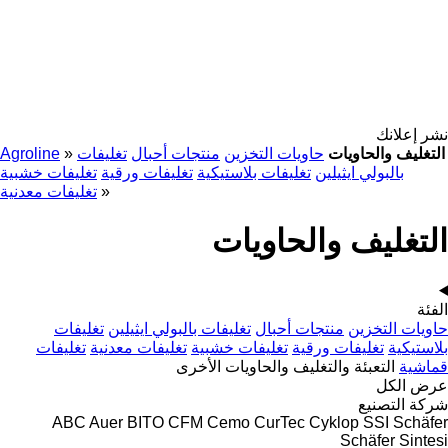
نشر إعلانك
التغليف والحاويات
حاويات التخزين
منتجات أحبال
تغليفات
»
Agroline
بالبولي ايثيلين
تغليفات بلاستيكية
تغليفات ورقية
تغليفات خشبية
»
تغليفات معدنية
التغليف والحاويات
الفئة
حاويات التخزين
منتجات أحبال
تغليفات بالبولي ايثيلين
تغليفات
بلاستيكية
تغليفات ورقية
تغليفات خشبية
تغليفات معدنية
تغليفات
قماشية
التعبئة والتغليف والحاويات الأخرى
عرض الكل
شركة التصنيع
ABC
Auer
BITO
CFM
Cemo
CurTec
Cyklop
SSI Schäfer
Schäfer
Sintesi