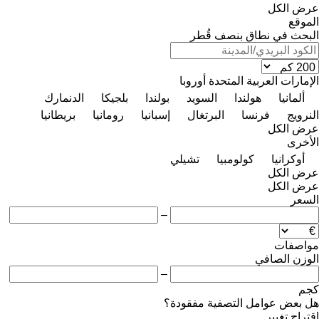
عرض الكل
الموقع
البحث في نطاق بنصف قُطر
الإمارات العربية المتحدة
أوروبا
ألمانيا
هولندا
السويد
بولندا
بلجيكا
الدنمارك
النرويج
فرنسا
البرتغال
إسبانيا
رومانيا
بريطانيا
عرض الكل
الأخرى
أوكرانيا
كولومبيا
تشيلي
عرض الكل
عرض الكل
السعر
–
مواصفات
الوزن الصافي
–
كجم
هل بعض عوامل التصفية مفقودة؟
اقتراح تغيير