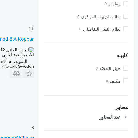
ريتاردر
نظام التزييت المركزي
11
نظام القفل التفاضلي
med 6st koppar
.12
AED 38.70
آلات زراعية أخرى
كابينة
السويد، Karlstad
Klaravik Sweden
جهاز التدفئة
مكيف
محاور
عدد المحاور
6