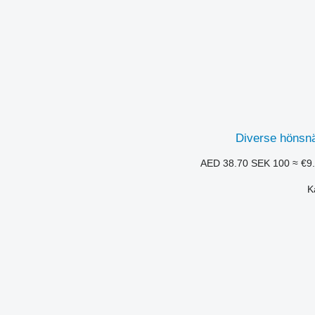
Diverse hönsnä
SEK 100
≈ €9