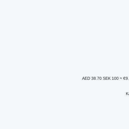
SEK 100
≈ €9