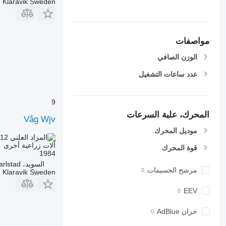
Klaravik Sweden
مواصفات
الوزن الصافي
عدد ساعات التشغيل
9
المحرك، علبة السرعات
Våg Wjv
موديل المحرك
.12
AED 38.70
آلات زراعية أخرى
قوة المحرك
1984
السويد، Karlstad
مرشح الجسيمات
Klaravik Sweden
EEV
خزان AdBlue