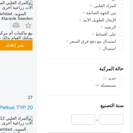
الم
المزاد العلني
آلات زراعية أخرى
من الجهة الصانعة
السويد، Karlstad
Klaravik Sweden
الإيجار الطويل الأمد
الرصيد
بيع ماكينات أم مرك
على أقساط
يمكنك القيام بذلك م
استبدال مع دفع فرق السعر
نشر إعلانك
استبدال
حالة المركبة
جديد
مستعملة
27
سنة التصنيع
Petkus TYP 20
.12
AED 38.70
–
آلات زراعية أخرى
السويد، Karlstad