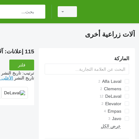
آلات زراعية أخرى
115 إعلانات:
آل
الماركة
فلتر
ترتيب
:
تاريخ النشر
تاريخ النشر
الأعلى 
Alfa Laval
Clemens
DeLaval
Elevator
Empas
Javo
عرض الكل