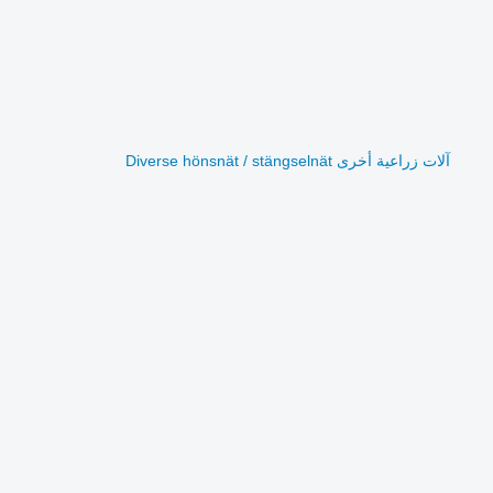
آلات زراعية أخرى Diverse hönsnät / stängselnät