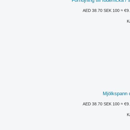
Förhöjning till foderficka 
SEK 100
≈ €9
Mjölkspann 
SEK 100
≈ €9