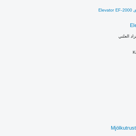
El
زاد العلني
Mjölkutrust