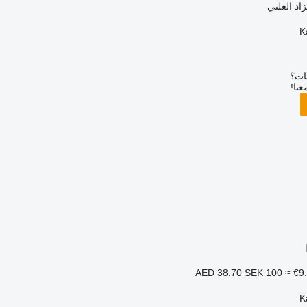
زاد العلني
بات؟
عنا!
SEK 100
≈ €9