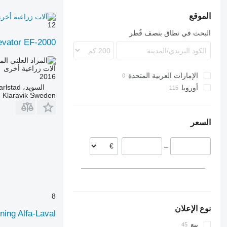
الموقع
12
البحث في نطاق بنصف قُطر
evator EF-2000
الم
آلات زراعية أخرى
الإمارات العربية المتحدة
2016
السويد، Karlstad
أوروبا
Klaravik Sweden
السويد
هولندا
السعر
بولندا
ألمانيا
–
بلجيكا
فنلندا
النرويج
النمسا
8
عرض الكل
نوع الإعلان
ning Alfa-Laval
بيع