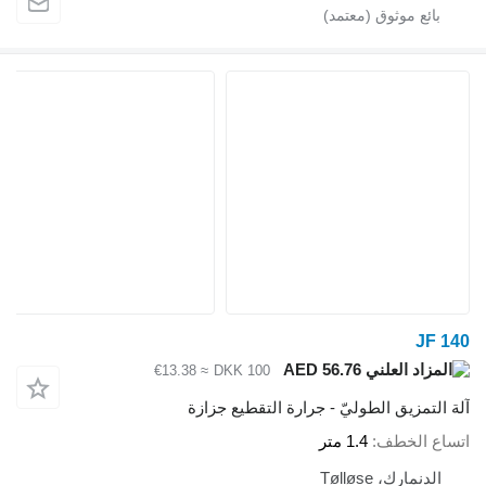
J
AED 56.76
≈ €13.38
DKK 100
تمزيق الطوليّ - جرارة التقطيع جزازة
 الخطف
1.4 متر
نمارك، Tølløse