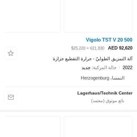
Vigolo TST V 2
AED 9
≈ $25,220
€21,830
تمزيق الطوليّ - جرارة التقطيع جزازة
حالة المركبة
جديد
سا، Herzogenburg
Lagerhaus/Technik C