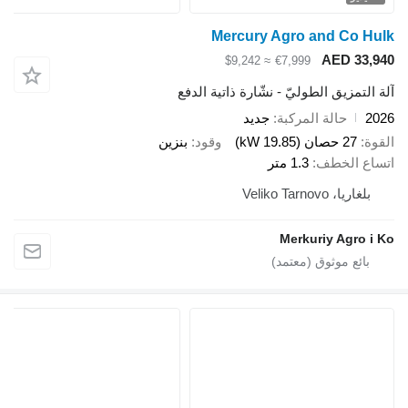
Mercury Agro and Co
AED 3
≈ $9,242
€7,999
تمزيق الطوليّ - نشّارة ذاتية الدفع
حالة المركبة
جديد
27 حصان (19.85 kW)
وقود
بنزين
 الخطف
1.3 متر
يا، Veliko Tarnovo
Merkuriy Agro