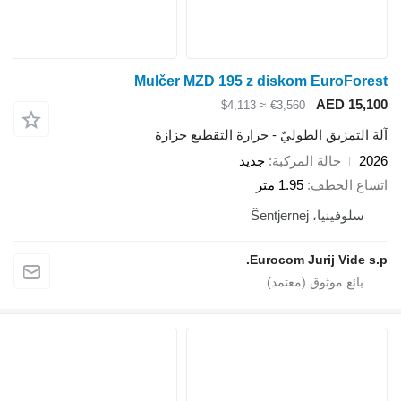
Mulčer MZD 195 z diskom EuroF
AED 1
≈ $4,113
€3,560
تمزيق الطوليّ - جرارة التقطيع جزازة
حالة المركبة
جديد
 الخطف
1.95 متر
فينيا، Šentjernej
Eurocom Jurij Vid