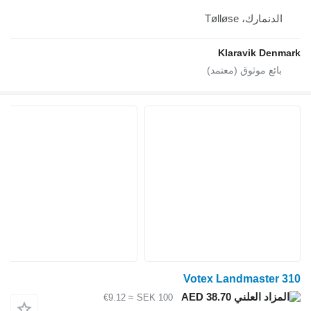
نمارك، Tølløse
Klaravik De
Votex Landmaste
AED 38.70
≈ €9.12
SEK 100