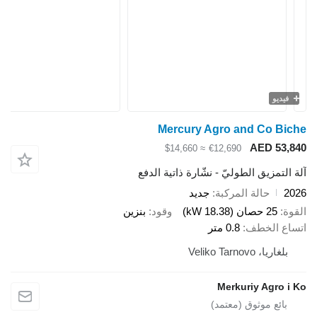
يو
Mercury Agro and Co 
AED 5
≈ $14,660
€12,690
تمزيق الطوليّ - نشّارة ذاتية الدفع
حالة المركبة
جديد
25 حصان (18.38 kW)
وقود
بنزين
 الخطف
0.8 متر
يا، Veliko Tarnovo
Merkuriy Agro