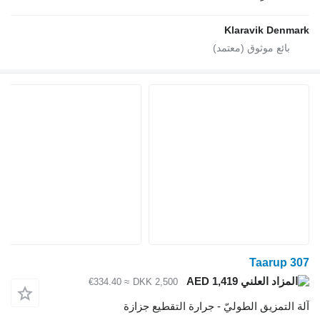
Klaravik De
Taaru
AED 1,419
≈ €334.40
DKK 2,500
تمزيق الطوليّ - جرارة التقطيع جزازة