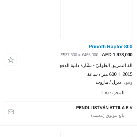
Prinoth Rapto
AED 1,97
≈ $537,300
€465,000
تمزيق الطوليّ - نشّارة ذاتية الدفع
600 متر / ساعة
ديزل / مازوت
جر، Türje
PENDLI ISTVÁN ATTIL