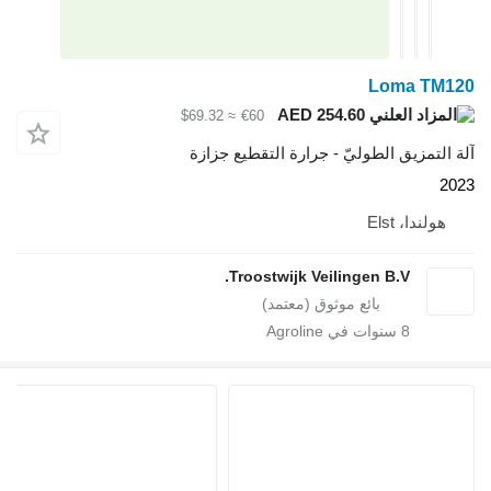
Loma T
AED 254.60
≈ $69.32
€60
تمزيق الطوليّ - جرارة التقطيع جزازة
ندا، Elst
Troostwijk Veilingen B.V.
8
سنوات في Agroline