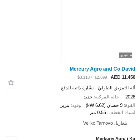
يو
Mercury Agro and Co 
AED 1
≈ $3,118
€2,699
تمزيق الطوليّ - نشّارة ذاتية الدفع
حالة المركبة
جديد
9 حصان (6.62 kW)
وقود
بنزين
 الخطف
0.55 متر
يا، Veliko Tarnovo
Merkuriy Agro