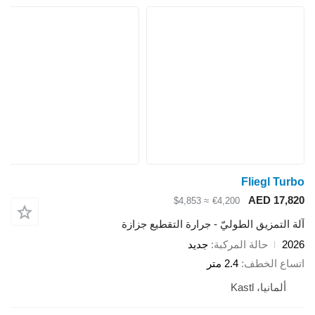
Fliegl 
AED 1
≈ $4,853
€4,200
تمزيق الطوليّ - جرارة التقطيع جزازة
حالة المركبة
جديد
 الخطف
2.4 متر
انيا، Kastl