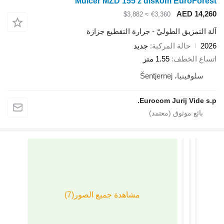
Mulčer MZD 155 z diskom EuroF
AED 1
≈ $3,882
€3,360
تمزيق الطوليّ - جرارة التقطيع جزازة
حالة المركبة
جديد
 الخطف
1.55 متر
فينيا، Šentjernej
Eurocom Jurij Vid