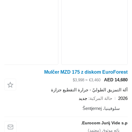
Mulčer MZD 175 z diskom EuroF
AED 1
≈ $3,998
€3,460
تمزيق الطوليّ - جرارة التقطيع جزازة
حالة المركبة
جديد
فينيا، Šentjernej
Eurocom Jurij Vid