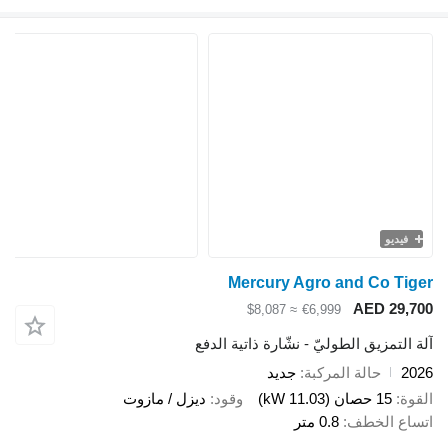
يو
Mercury Agro and Co 
AED 2
≈ $8,087
€6,999
تمزيق الطوليّ - نشّارة ذاتية الدفع
حالة المركبة
جديد
15 حصان (11.03 kW)
وقود
ديزل / مازوت
 الخطف
0.8 متر