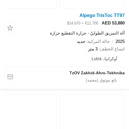
Alpego TrisToc
AED 5
≈ $14,670
€12,700
تمزيق الطوليّ - جرارة التقطيع جزازة
حالة المركبة
جديد
 الخطف
3 متر
رانيا، Lutsk
TzOV Zakhid-Ahro-Tek