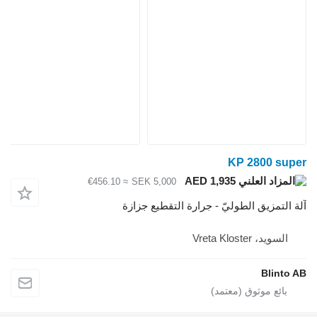
KP 2800 
AED 1,935
≈ €456.10
SEK 5,000
تمزيق الطوليّ - جرارة التقطيع جزازة
يد، Vreta Kloster
Blin