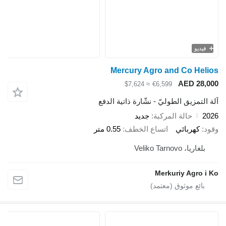
يو
Mercury Agro and Co H
AED 2
≈ $7,624
€6,599
تمزيق الطوليّ - نشّارة ذاتية الدفع
حالة المركبة
جديد
كهربائي
اتساع الخطف
0.55 متر
يا، Veliko Tarnovo
Merkuriy Agro