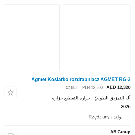
Agmet Kosiarko rozdrabniacz AGMET
AED 1
≈ €2,903
PLN 12,500
تمزيق الطوليّ - جرارة التقطيع جزازة
دا، Rzędziany
AB 