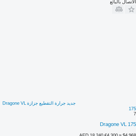
الاتصال بالبائع
جديد جرارة التقطيع جزازة Dragone VL
175
7
Dragone VL 175
AED 18,240
€4,300
≈ $4,968