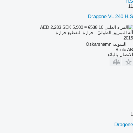
H.S
11
Dragone VL 240 H.S
SEK 5,900
≈ €538.10
AED 2,283
آلة التمزيق الطوليّ - جرارة التقطيع جزازة
2015
السويد، Oskarshamn
Blinto AB
الاتصال بالبائع
1
Dragone