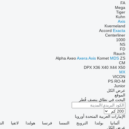
FA
Mega
Tiger
Kuhn
Axis
Kverneland
Accord
Exacta
Centerliner
1000
NS
FD
Rauch
Alpha
Axeo
Axera
Axis
Komet
MDS
ZS
CM
DPX
X36
X40
X44
X50
MX
VICON
PS
RO-M
Junior
عرض الكل
الموقع
البحث في نطاق بنصف قُطر
الإمارات العربية المتحدة
أوروبا
ألمانيا
بولندا
النرويج
النمسا
فرنسا
هولندا
لاتفيا
الد
عرض الكل