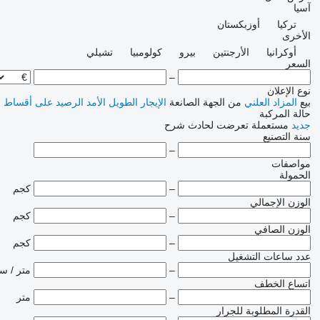
آسيا
تركيا
أوزبكستان
الأخرى
أوكرانيا
الأرجنتين
بيرو
كولومبيا
تشيلي
السعر
–
نوع الإعلان
بيع
المزاد العلني
من الجهة الصانعة
الإيجار الطويل الأمد
الرصيد
على أقساط
ا
حالة المركبة
جديد
مستعملة
تعرضت لحادث
شرح
سنة التصنيع
–
مواصفات
الحمولة
–
كجم
الوزن الإجمالي
–
كجم
الوزن الصافي
–
كجم
عدد ساعات التشغيل
–
متر / س
اتساع الخطف
–
متر
القدرة المطلوبة للجرار