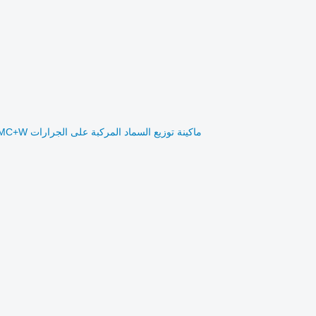
ماكينة توزيع السماد المركبة على الجرارات Rauch AXIS H 50.2 EMC+W