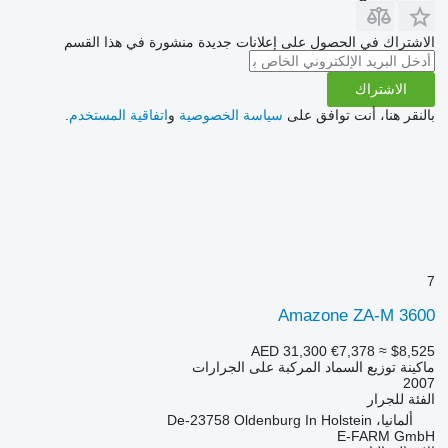
الاشتراك في الحصول على إعلانات جديدة منشورة في هذا القسم
الاشتراك
بالنقر هنا، أنت توافق على
سياسة الخصوصية
و
اتفاقية المستخدم
.
7
Amazone ZA-M 3600
AED 31,300
€7,378
≈ $8,525
ماكينة توزيع السماد المركبة على الجرارات
2007
الفئة
للجرار
ألمانيا، De-23758 Oldenburg In Holstein
E-FARM GmbH