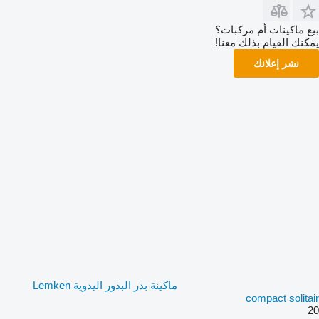
بيع ماكينات أم مركبات؟
يمكنك القيام بذلك معنا!
نشر إعلانك
ماكينة بذر البذور اليدوية Lemken
compact solitair
20