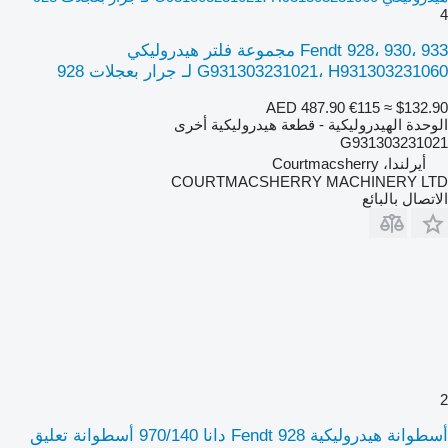
4
Fendt 928، 930، 933 مجموعة فلتر هيدروليكي
G931303231021، H931303231060 لـ جرار بعجلات 928
AED 487.90
€115
≈ $132.90
الوحدة الهيدروليكية - قطعة هيدروليكية أخرى
G931303231021
أيرلندا، Courtmacsherry
COURTMACSHERRY MACHINERY LTD
الاتصال بالبائع
2
أسطوانة هيدروليكية Fendt 928 دانا 970/140 أسطوانة تعليق