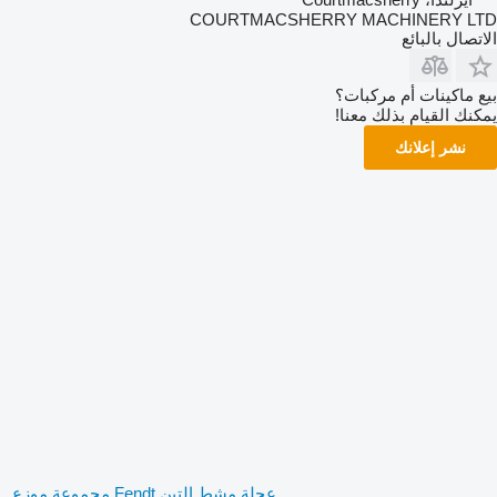
COURTMACSHERRY MACHINERY LTD
الاتصال بالبائع
بيع ماكينات أم مركبات؟
يمكنك القيام بذلك معنا!
نشر إعلانك
عجلة مشط التبن Fendt مجموعة موزع