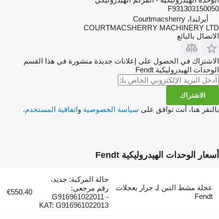
F931303150050
أيرلندا، Courtmacsherry
COURTMACSHERRY MACHINERY LTD
الاتصال بالبائع
الاشتراك في الحصول على إعلانات جديدة منشورة في هذا القسم
الوحدات الهيدروليكية
Fendt
الاشتراك
بالنقر هنا، أنت توافق على
سياسة الخصوصية
و
اتفاقية المستخدم
.
أسعار الوحدات الهيدروليكية Fendt
حالة المركبة: جديد،
عجلة مشط التبن لـ جرار بعجلات
رقم مرجعي:
€550.40
Fendt
G916961022011 -
KAT: G916961022013