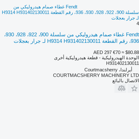
Fendt غطاء صمام هيدروليكي من
سلسلة 900، 922، 928، 930، 936، رقم القطعة H9314 H931402130011
لـ جرار بعجلات
4
Fendt غطاء صمام هيدروليكي من سلسلة 900، 922، 928، 930،
936، رقم القطعة H9314 H931402130011 لـ جرار بعجلات
AED 297
€70
≈ $80.88
الوحدة الهيدروليكية - قطعة هيدروليكية أخرى
H931402130011
أيرلندا، Courtmacsherry
COURTMACSHERRY MACHINERY LTD
الاتصال بالبائع