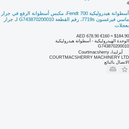
4
أسطوانة هيدروليكية Fendt 700، مكبس أسطوانة الرفع في جرار
ماسي فيرغسون 7719s، رقم القطعة G743870200010 لـ جرار
بعجلات
AED 678.90
€160
≈ $184.90
الوحدة الهيدروليكية - أسطوانة هيدروليكية
G743870200010
أيرلندا، Courtmacsherry
COURTMACSHERRY MACHINERY LTD
الاتصال بالبائع