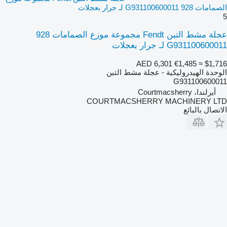
الصمامات 928 G931100600011 لـ جرار بعجلات
5
عجلة مشط التبن Fendt مجموعة موزع الصمامات 928
G931100600011 لـ جرار بعجلات
AED 6,301
€1,485
≈ $1,716
الوحدة الهيدروليكية - عجلة مشط التبن
G931100600011
أيرلندا، Courtmacsherry
COURTMACSHERRY MACHINERY LTD
الاتصال بالبائع