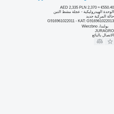
AED 2,335
PLN 2,370
≈ €550.40
الوحدة الهيدروليكية - عجلة مشط التبن
حالة المركبة
جديد
G916961022011 - KAT: G916961022013
بولندا، Wierzbno
JURAGRO
الاتصال بالبائع