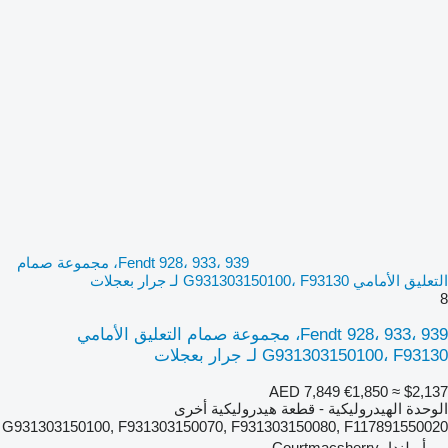
Fendt 928، 933، 939، مجموعة صمام
التعليق الأمامي G931303150100، F93130 لـ جرار بعجلات
8
Fendt 928، 933، 939، مجموعة صمام التعليق الأمامي
G931303150100، F93130 لـ جرار بعجلات
AED 7,849
€1,850
≈ $2,137
الوحدة الهيدروليكية - قطعة هيدروليكية أخرى
G931303150100, F931303150070, F931303150080, F117891550020
أيرلندا، Courtmacsherry