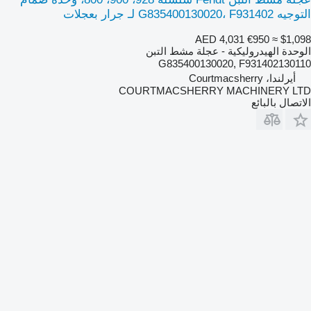
التوجيه G835400130020، F931402 لـ جرار بعجلات
AED 4,031
€950
≈ $1,098
الوحدة الهيدروليكية - عجلة مشط التبن
G835400130020, F931402130110
أيرلندا، Courtmacsherry
COURTMACSHERRY MACHINERY LTD
الاتصال بالبائع