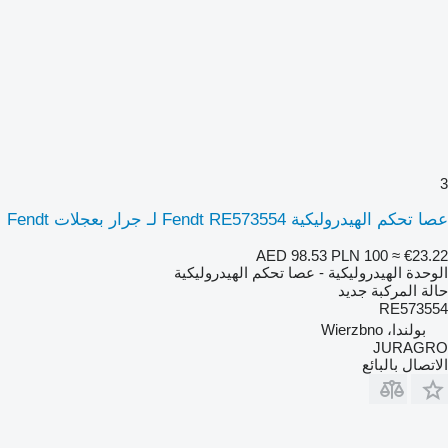
3
عصا تحكم الهيدروليكية Fendt RE573554 لـ جرار بعجلات Fendt
AED 98.53
PLN 100
≈ €23.22
الوحدة الهيدروليكية - عصا تحكم الهيدروليكية
حالة المركبة
جديد
RE573554
بولندا، Wierzbno
JURAGRO
الاتصال بالبائع