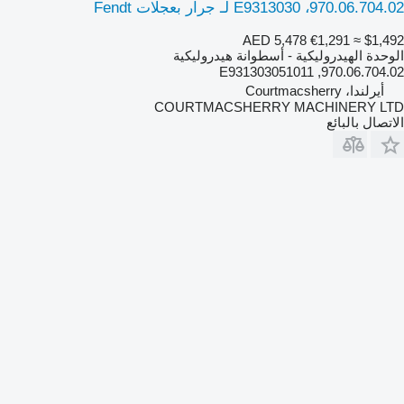
970.06.704.02، E9313030 لـ جرار بعجلات Fendt
AED 5,478
€1,291
≈ $1,492
الوحدة الهيدروليكية - أسطوانة هيدروليكية
970.06.704.02, E931303051011
أيرلندا، Courtmacsherry
COURTMACSHERRY MACHINERY LTD
الاتصال بالبائع