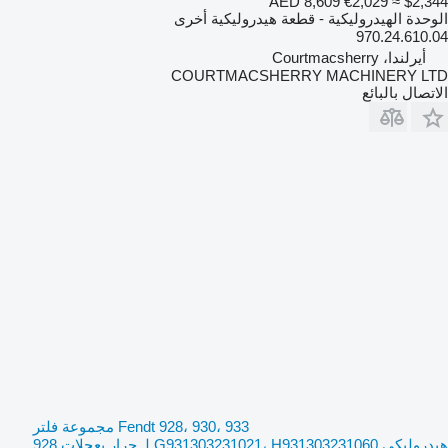
AED 8,609
€2,029
≈ $2,344
الوحدة الهيدروليكية - قطعة هيدروليكية أخرى
970.24.610.04
أيرلندا، Courtmacsherry
COURTMACSHERRY MACHINERY LTD
الاتصال بالبائع
Fendt 928، 930، 933 مجموعة فلتر
هيدروليكي G931303231021، H931303231060 لـ جرار بعجلات 928