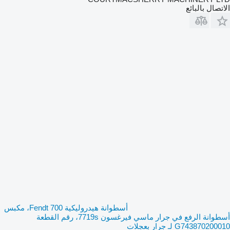
الاتصال بالبائع
أسطوانة هيدروليكية Fendt 700، مكبس
أسطوانة الرفع في جرار ماسي فيرغسون 7719s، رقم القطعة
G743870200010 لـ جرار بعجلات