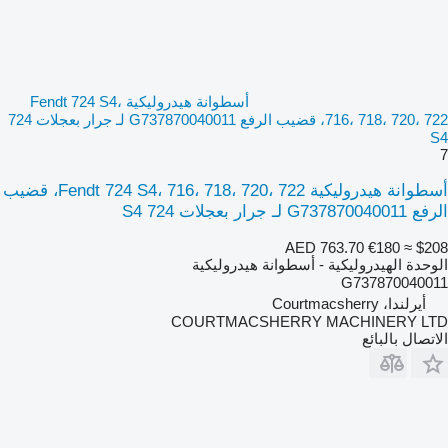
أسطوانة هيدروليكية Fendt 724 S4،
716، 718، 720، 722، قضيب الرفع G737870040011 لـ جرار بعجلات 724
S4
7
أسطوانة هيدروليكية Fendt 724 S4، 716، 718، 720، 722، قضيب
الرفع G737870040011 لـ جرار بعجلات 724 S4
AED 763.70
€180
≈ $208
الوحدة الهيدروليكية - أسطوانة هيدروليكية
G737870040011
أيرلندا، Courtmacsherry
COURTMACSHERRY MACHINERY LTD
الاتصال بالبائع