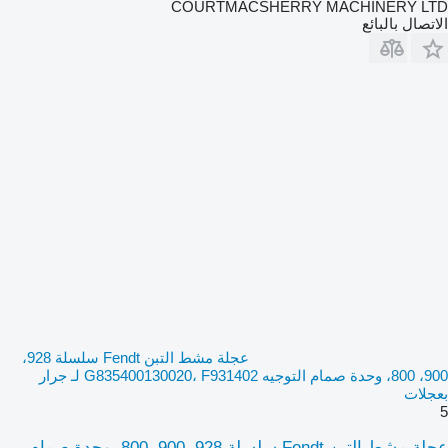
COURTMACSHERRY MACHINERY LTD
الاتصال بالبائع
عجلة مشط التبن Fendt سلسلة 928،
900، 800، وحدة صمام التوجيه G835400130020، F931402 لـ جرار
بعجلات
5
عجلة مشط التبن Fendt سلسلة 928، 900، 800، وحدة صمام