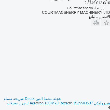
2.3749.012.0/10
أيرلندا، Courtmacsherry
COURTMACSHERRY MACHINERY LTD
الاتصال بالبائع
عجلة مشط التبن Deutz شريحة صمام
هيدروليكي Agrotron 150 Mk3 Rexroth 1525503537 لـ جرار بعجلات
4