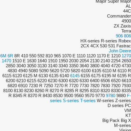
Major
Super Major
AL
44C
Commander
4900
ZX
Zaxis
Terra
906
806
HX-series
R-series
Robex
2CX
4CX
530
531
Fastrac
John Deere
6M
6R
8R
410
550
592
810
965
1070 E
1110
1120
1170 E
1210
1270
1470
1510 E
1630
1640
1910
1950
2030
2054
2130
2140
2254
2650
2850
3040
3050
3130
3140
3340
3350
3640
3800
4040
4720
4730
4830
4940
5080
5090
5620
5720
5820
6100
6105
6110 M
6110 R
6115
6120
6125 M
6130
6135
6140
6145
6155
6175
6195 M
6195 R
6200
6210
6215
6220
6230
6300
6320
6330
6400
6506
6520
6610
6820
6910
7230 R
7250
7270 R
7720
7730
7820
7830
7920
7930
8100
8130
8230
8260 R
8270 R
8285 R
8295
8310
8320
8330
8335
R
8345 R
8370 R
8430
8530
9500
9560
9570
9770
9780
9880
F-
series
S-series
T-series
W-series
Z-series
D series
PC
VM
KT
Big Pack
Big X
M-series
Vision