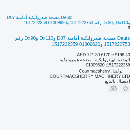
Deutz مضخة هيدروليكية أمامية D07
وDx110 وDx90 رقم 1517222753 و01309620 1517222359
6
Deutz مضخة هيدروليكية أمامية D07 وDx110 وDx90 رقم
1517222753 و01309620 1517222359
AED 721.30
€170
≈ $196.40
الوحدة الهيدروليكية - مضخة هيدروليكية
1517222359; 01309620
أيرلندا، Courtmacsherry
COURTMACSHERRY MACHINERY LTD
الاتصال بالبائع