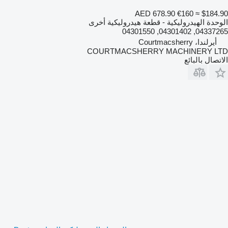
AED 678.90
€160
≈ $184.90
الوحدة الهيدروليكية - قطعة هيدروليكية أخرى
04337265, 04301402, 04301550
أيرلندا، Courtmacsherry
COURTMACSHERRY MACHINERY LTD
الاتصال بالبائع