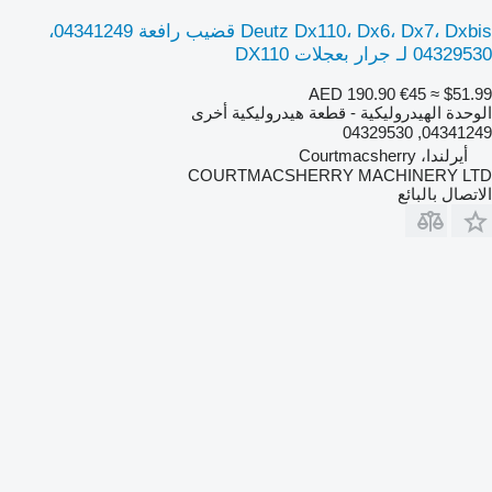
Deutz Dx110، Dx6، Dx7، Dxbis قضيب رافعة 04341249،
04329530 لـ جرار بعجلات DX110
AED 190.90
€45
≈ $51.99
الوحدة الهيدروليكية - قطعة هيدروليكية أخرى
04341249, 04329530
أيرلندا، Courtmacsherry
COURTMACSHERRY MACHINERY LTD
الاتصال بالبائع