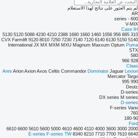
لم يتم العثور على نتائج لهذا الاستعلام
AR
600 - series
V-MIX
Case IH
5130
5120
5088
4230
4210
2388
1680
1660
1460
1056
956
885
310
CVX
Farmlift
9120
8010
7250
7230
7140
7120
6140
6130
5150
5140
International
JX
MX
MXM
MXU
Magnum
Maxxum
Optum
Puma
STX
580
966
928
Claas
Ares
Arion
Axion
Axos
Celtis
Commandor
Dominator
Jaguar
Lexion
Mercator
Targo
995
990
Deutz
D-series
DX series
M series
D-series
F-series
Vario
760
180-90
Ford
6610
6600
5610
5600
5000
4610
4600
4110
4000
3600
3000
2000
E-series
F-series
TW
8340
8210
7710
7700
7610
6640