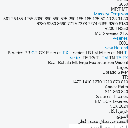
3650
MRT
MT
Massey Ferguson
5612
5455
4255
3060
690
590
575
290
185
165
135
50
40
38
34
30
9380
9280
8690
7719
7278
7274
6465
6260
6180
TR200
TR250
MC
X-series
XTX
P-series
6001
New Holland
B-series
BB
CR
CX
E-series
FX
L-series
LB
LM
M-series
NH
T-
series
TF
TG
TL
TM
TN
TS
TX
Bear
Buffalo
Elk
Ergo
Fox
Scorpion
Wisent
Ergos
Dorado
Silver
TR
1470
1410
1270
1210
870
810
Andex
Extra
911
860
840
S-series
T-series
BM
ECR
L-series
NLX 1024
عرض الكل
الموقع
البحث في نطاق بنصف قُطر