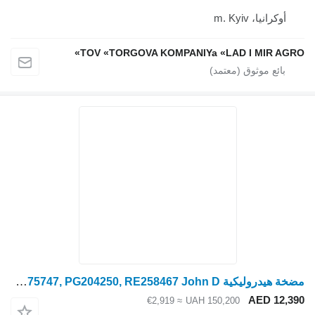
أوكرانيا، m. Kyiv
TOV «TORGOVA KOMPANIYa «LAD I MIR AGRO»
مضخة هيدروليكية John Deere RE565038, RE275747, PG204250, RE258467 John D لـ ماكينة حصادة دراسة John Deere
AED 12,390
≈ €2,919
UAH 150,200