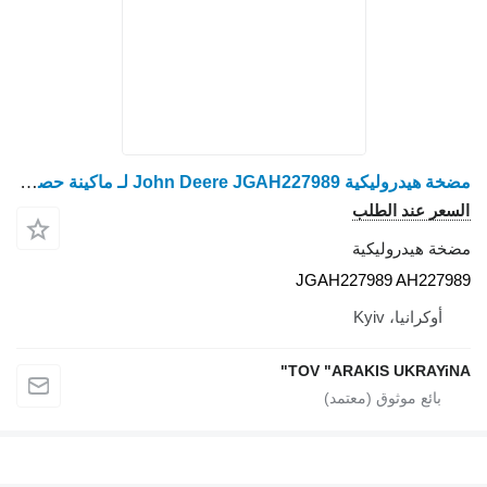
مضخة هيدروليكية John Deere JGAH227989 لـ ماكينة حصادة دراسة John Deere
السعر عند الطلب
مضخة هيدروليكية
JGAH227989 AH227989
أوكرانيا، Kyiv
TOV "ARAKIS UKRAYiNA"