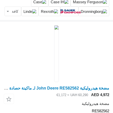
كافة
مضخة هيدروليكية John Deere RE582562 لـ ماكينة حصادة دراسة John Deere
AED 4,972
≈ €1,172
UAH 60,290
مضخة هيدروليكية
RE582562