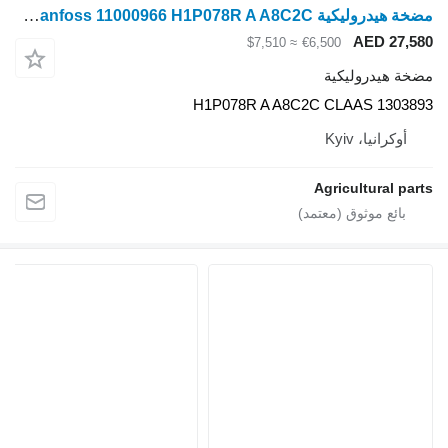
مضخة هيدروليكية Sauer-Danfoss 11000966 H1P078R A A8C2C لـ ماكينة حصادة دراسة Claas
AED 27,580
≈ $7,510
€6,500
مضخة هيدروليكية
H1P078R A A8C2C CLAAS 1303893
أوكرانيا، Kyiv
Agricultural parts