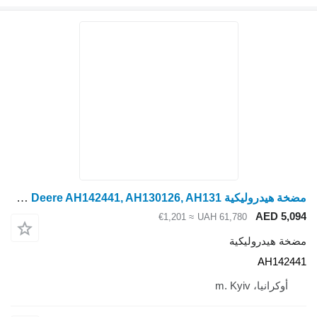
مضخة هيدروليكية John Deere AH142441, AH130126, AH131 لـ ماكينة حصادة دراسة John Deere
AED 5,094
≈ €1,201
UAH 61,780
مضخة هيدروليكية
AH142441
أوكرانيا، m. Kyiv