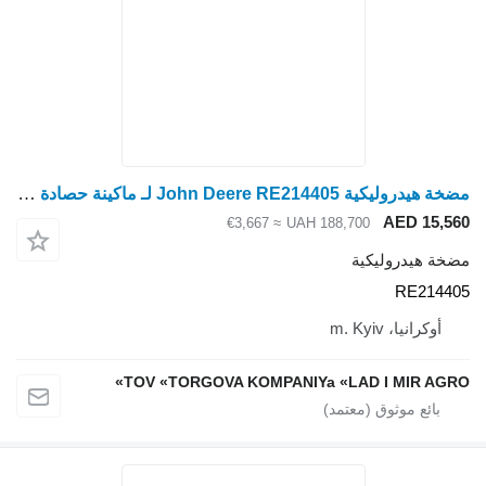
مضخة هيدروليكية John Deere RE214405 لـ ماكينة حصادة دراسة John Deere
AED 15,560
≈ €3,667
UAH 188,700
مضخة هيدروليكية
RE214405
أوكرانيا، m. Kyiv
TOV «TORGOVA KOMPANIYa «LAD I MIR AGRO»