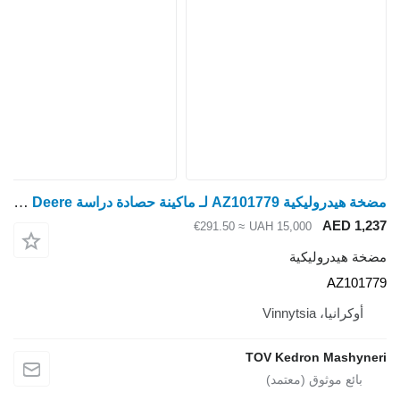
مضخة هيدروليكية AZ101779 لـ ماكينة حصادة دراسة John Deere
AED 1,237
≈ €291.50
UAH 15,000
مضخة هيدروليكية
AZ101779
أوكرانيا، Vinnytsia
TOV Kedron Mashyneri