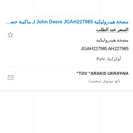
مضخة هيدروليكية John Deere JGAH227985 لـ ماكينة حصادة دراسة John Deere
السعر عند الطلب
مضخة هيدروليكية
JGAH227985 AH227985
أوكرانيا، Kyiv
TOV "ARAKIS UKRAYiNA"