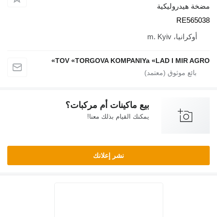
مضخة هيدروليكية
RE565038
أوكرانيا، m. Kyiv
TOV «TORGOVA KOMPANIYa «LAD I MIR AGRO»
بيع ماكينات أم مركبات؟
يمكنك القيام بذلك معنا!
نشر إعلانك