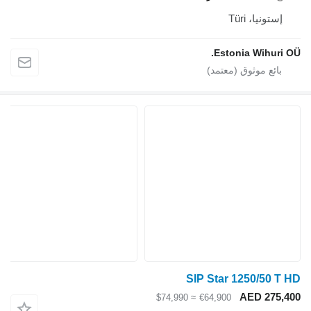
إستونيا، Türi
Estonia Wihuri OÜ.
SIP Star 1250/50 T HD
AED 275,400
≈ $74,990
€64,900