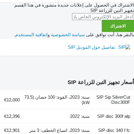
اشتراك في الحصول على إعلانات جديدة منشورة في هذا القسم
هيز التبن للزراعة
SIP
الاشتراك
لنقر هنا، أنت توافق على
سياسة الخصوصية
و
اتفاقية المستخدم
.
تفاصيل حول الموديل SIP
عار تجهيز التبن للزراعة SIP
SIP Sip SilverCut
سنة: 2023، القوة: 100 حصان (73.5
€12,000
Disc300F
kW)
SIP disc 300f alp
سنة: 2022
€12,396
SIP disc 340 f fc
سنة: 2019، اتساع الخطف: 3 متر
€12,901