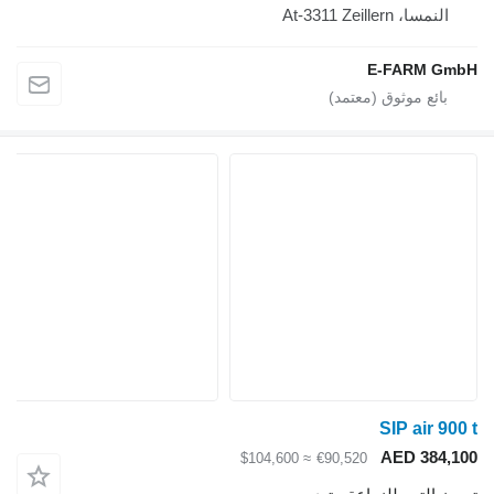
النمسا، At-3311 Zeillern
E-FARM GmbH
SIP air 900 t
AED 384,100
≈ $104,600
€90,520