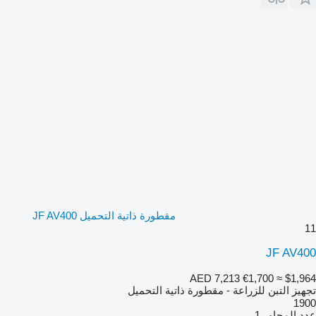
مقطورة ذاتية التحميل JF AV400
11
JF AV400
AED 7,213
€1,700
≈ $1,964
تجهيز التبن للزراعة - مقطورة ذاتية التحميل
1900
عدد المحاور
1