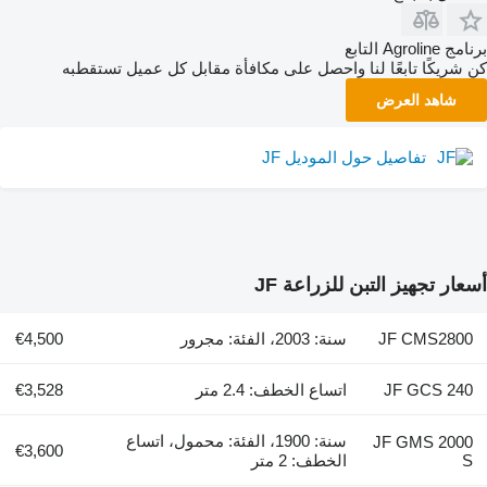
برنامج Agroline التابع
كن شريكًا تابعًا لنا واحصل على مكافأة مقابل كل عميل تستقطبه
شاهد العرض
تفاصيل حول الموديل JF
أسعار تجهيز التبن للزراعة JF
JF CMS2800
سنة: 2003، الفئة: مجرور
€4,500
JF GCS 240
اتساع الخطف: 2.4 متر
€3,528
سنة: 1900، الفئة: محمول، اتساع
JF GMS 2000
€3,600
S
الخطف: 2 متر