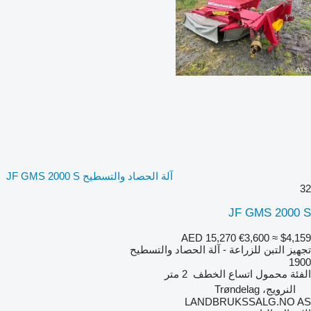
آلة الحصاد والتسطيح JF GMS 2000 S
32
JF GMS 2000 S
AED 15,270
€3,600
≈ $4,159
تجهيز التبن للزراعة - آلة الحصاد والتسطيح
1900
الفئة
محمول
اتساع الخطف
2 متر
النرويج، Trøndelag
LANDBRUKSSALG.NO AS