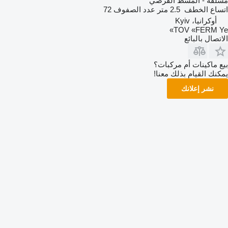
مسلفة - المشط القرصي
اتساع الخطف
2.5 متر
عدد الصفوف
72
أوكرانيا، Kyiv
TOV «FERM Ye»
الاتصال بالبائع
بيع ماكينات أم مركبات؟
يمكنك القيام بذلك معنا!
نشر إعلانك