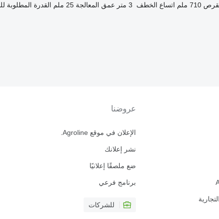
لقرص
710 ملم
اتساع الخطف
3 متر
عمق المعالجة
25 ملم
القدرة المطلوبة لل
عروضنا
الإعلان في موقع Agroline.
نشر إعلانك
ضع ملصقًا إعلانيًا
برنامج فرعي
لتجارية
للشركات