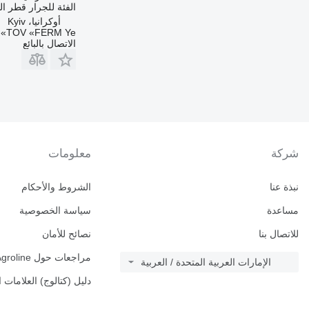
الفئة
للجرار
قطر ا
أوكرانيا، Kyiv
TOV «FERM Ye»
الاتصال بالبائع
شركة
معلومات
نبذة عنا
الشروط والأحكام
مساعدة
سياسة الخصوصية
للاتصال بنا
نصائح للأمان
مراجعات حول Agroline
الإمارات العربية المتحدة / العربية
دليل (كتالوج) العلامات ا