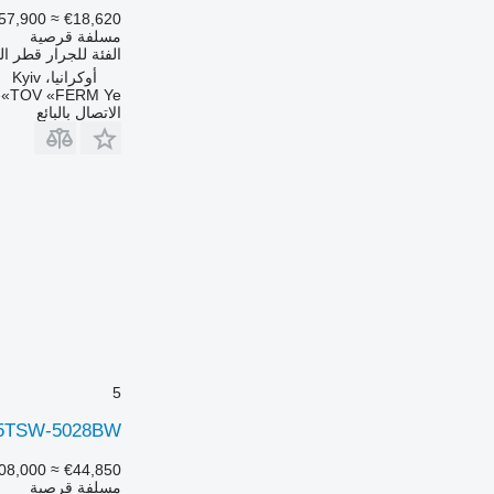
57,900
≈ €18,620
مسلفة قرصية
الفئة
للجرار
قطر ا
أوكرانيا، Kyiv
TOV «FERM Ye»
الاتصال بالبائع
5
225TSW-5028BW
08,000
≈ €44,850
مسلفة قرصية