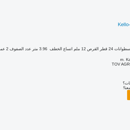
Kello
أسطوانات
24
قطر القرص
12 ملم
اتساع الخطف
3.96 متر
عدد الصفوف
2
عمق
TOV AGR
بات؟
عنا!