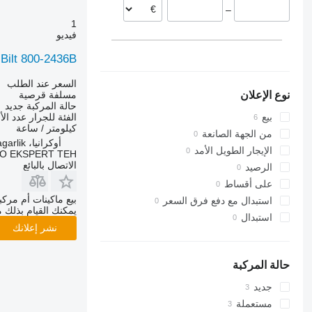
–
1
فيديو
-Bilt 800-2436B
السعر عند الطلب
مسلفة قرصية
نوع الإعلان
حالة المركبة
جديد
الفئة
للجرار
عدد ال
بيع
كيلومتر / ساعة
من الجهة الصانعة
أوكرانيا، m. Kagarlik
الإيجار الطويل الأمد
O EKSPERT TEH
الاتصال بالبائع
الرصيد
على أقساط
بيع ماكينات أم مرك
استبدال مع دفع فرق السعر
يمكنك القيام بذلك م
استبدال
نشر إعلانك
حالة المركبة
جديد
مستعملة