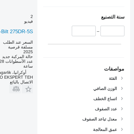
2
سنة التصنيع
فيديو
o-Bilt 275DR-5S
–
السعر عند الطلب
مسلفة قرصية
2025
حالة المركبة
جديد
عدد الأسطوانات
28
ساعة
مواصفات
أوكرانيا، m. Kagarlik
O EKSPERT TEH
الفئة
الاتصال بالبائع
الوزن الصافي
اتساع الخطف
عدد الصفوف
معدل تباعد الصفوف
عمق المعالجة