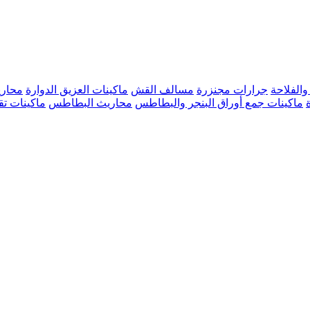
والفلاحة
جرارات مجنزرة
مسالف القش
ماكينات العزيق الدوارة
محار
ماكينات جمع أوراق البنجر والبطاطس
محاريث البطاطس
ماكينات تق