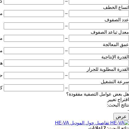
–
ك
اتساع الخطف
–
مت
عدد الصفوف
–
معدل تباعد الصفوف
–
مل
عمق المعالجة
–
مل
القدرة الإنتاجية
–
هك
القدرة المطلوبة للجرار
–
ح
سرعة التشغيل
–
كي
هل بعض عوامل التصفية مفقودة؟
اقتراح تغيير
نتائج البحث:
-
عرض
تفاصيل حول الموديل HE-VA
نتائج البحث:
7 إعلانات