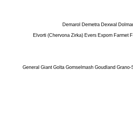
Demarol
Demetra
Dexwal
Dolma
Elvorti (Chervona Zirka)
Evers
Expom
Farmet
F
General
Giant
Golta
Gomselmash
Goudland
Grano-