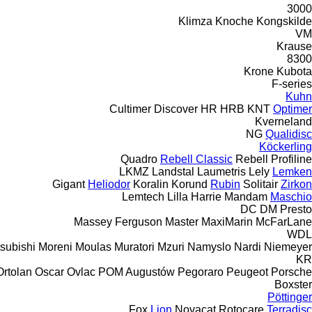
3000
Klimza
Knoche
Kongskilde
VM
Krause
8300
Krone
Kubota
F-series
Kuhn
Cultimer
Discover
HR
HRB
KNT
Optimer
Kverneland
NG
Qualidisc
Köckerling
Quadro
Rebell Classic
Rebell Profiline
LKMZ
Landstal
Laumetris
Lely
Lemken
Gigant
Heliodor
Koralin
Korund
Rubin
Solitair
Zirkon
Lemtech
Lilla Harrie
Mandam
Maschio
DC
DM
Presto
Massey Ferguson
Master
MaxiMarin
McFarLane
WDL
tsubishi
Moreni
Moulas
Muratori
Mzuri
Namyslo
Nardi
Niemeyer
KR
Ortolan
Oscar
Ovlac
POM Augustów
Pegoraro
Peugeot
Porsche
Boxster
Pöttinger
Fox
Lion
Novacat
Rotocare
Terradisc