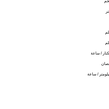
جم
ر
م
م
تار / ساعة
صان
لومتر / ساعة