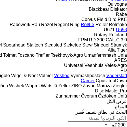
Quivogne
Blackbear
Diskator
Rabe
Corvus
Field Bird
PKE
Rabewerk
Rau
Razol
Regent
Ring
Rol/Ex
Roller
Rolmako
U671
U693
Rotary
Rotoland
FPM RD 300
GAL-C 3.0
l
Spearhead
Staltech
Stegsted
Steketee
Steyr
Striegel
Strumyk
Alfa
Tiger
d
Tolmet
Toscano
Treffler
Tsekhovyk-Agro
Umanfermmash
Unia
ARES
Universal
Veenhuis
Veles-Agro
PD
igolo
Vogel & Noot
Volmer
Voshod
Vynmashpostach
Väderstad
Carrier
Opus
TopDown
Rich
Wishek
Woprol
Wärtsilä
Yetter
ZIBO
Zavod Moroza
Ziegler
Disc Master Pro
Zunhammer
Överum
Özdöken
Ünlü
عرض الكل
الموقع
البحث في نطاق بنصف قُطر