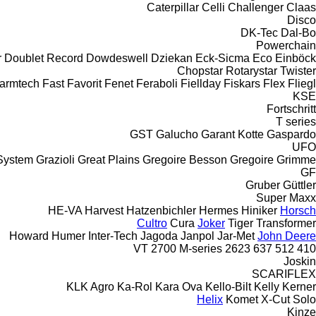
Caterpillar
Celli
Challenger
Claas
Disco
DK-Tec
Dal-Bo
Powerchain
r
Doublet Record
Dowdeswell
Dziekan
Eck-Sicma
Eco
Einböck
Chopstar
Rotarystar
Twister
armtech
Fast
Favorit
Fenet
Feraboli
Fiellday
Fiskars
Flex
Fliegl
KSE
Fortschritt
T series
GST
Galucho
Garant Kotte
Gaspardo
UFO
System
Grazioli
Great Plains
Gregoire Besson
Gregoire
Grimme
GF
Gruber
Güttler
Super Maxx
HE-VA
Harvest
Hatzenbichler
Hermes
Hiniker
Horsch
Cultro
Cura
Joker
Tiger
Transformer
Howard
Humer
Inter-Tech
Jagoda
Janpol
Jar-Met
John Deere
2700
M-series
2623 VT
637
512
410
Joskin
SCARIFLEX
KLK Agro
Ka-Rol
Kara Ova
Kello-Bilt
Kelly
Kerner
Helix
Komet
X-Cut Solo
Kinze