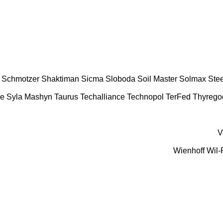
Schmotzer
Shaktiman
Sicma
Sloboda
Soil Master
Solmax Stee
e
Syla Mashyn
Taurus
Techalliance
Technopol
TerFed
Thyrego
V
Wienhoff
Wil-