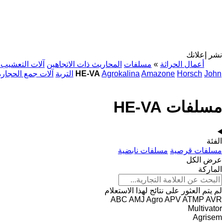
نشر إعلانك
أعمال الحراثة
»
مسلفات
المحاريث ذات الاتجاهين
آلات التعشيب 
John
Horsch
Amazone
Agrokalina
مسلفات HE-VA
التربة
آلات جمع الحجارة
مسلفات HE-VA
الفئة
مسلفات قرصية
مسلفات نابضية
عرض الكل
الماركة
لم يتم العثور على نتائج لهذا الاستعلام
ABC
AMJ Agro
APV
ATMP
AVR
Multivator
Agrisem