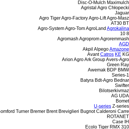
Disc-O-Mulch
Maximulch
Agristal
Agro Chłopecki
Jaguar
Agro Tiger
Agro-Factory
Agro-Lift
Agro-Masz
AT30
BT
Agro-System
Agro-Tom
AgroLand
Agrokalina
10
8
Agromash
Agroprom
Agroremmash
AGD
Akpil
Alpego
Amazone
Avant
Catros
KE
KG
Arion Agro
Ark Group
Avers-Agro
Green Ray
Awemak
BDP
BMW
1-Series
Batyra
Bdt-Agro
Bednar
Swifter
Bilotserkivmaz
AG
UDA
Bomet
U-series
Z-series
omford Turner
Bremer
Brent
Breviglieri
Bugnot
Calderoni
Carre
ROTANET
Case IH
Ecolo Tiger
RMX
310