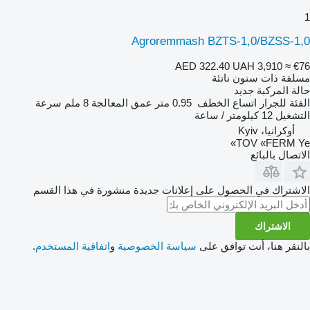
1
Agroremmash BZTS-1,0/BZSS-1,0
AED 322.40
UAH 3,910
≈ €76
مسلفة ذات سنون ناتئة
حالة المركبة
جديد
الفئة
للجرار
اتساع الخطف
0.95 متر
عمق المعالجة
8 ملم
سرعة
التشغيل
12 كيلومتر / ساعة
أوكرانيا، Kyiv
TOV «FERM Ye»
الاتصال بالبائع
الاشتراك في الحصول على إعلانات جديدة منشورة في هذا القسم
الاشتراك
بالنقر هنا، أنت توافق على
سياسة الخصوصية
و
اتفاقية المستخدم
.