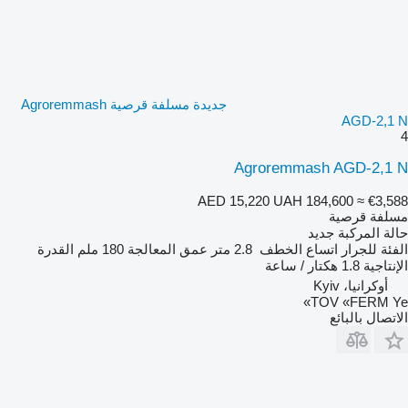
جديدة مسلفة قرصية Agroremmash
AGD-2,1 N
4
Agroremmash AGD-2,1 N
AED 15,220
UAH 184,600
≈ €3,588
مسلفة قرصية
حالة المركبة
جديد
الفئة
للجرار
اتساع الخطف
2.8 متر
عمق المعالجة
180 ملم
القدرة
الإنتاجية
1.8 هكتار / ساعة
أوكرانيا، Kyiv
TOV «FERM Ye»
الاتصال بالبائع