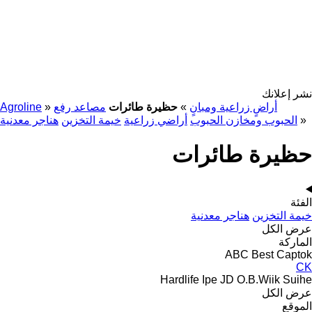
نشر إعلانك
أراضٍ زراعية ومبانٍ
»
حظيرة طائرات
مصاعد رفع
»
Agroline
»
الحبوب ومخازن الحبوب
أراضي زراعية
خيمة التخزين
هناجر معدنية
حظيرة طائرات
الفئة
خيمة التخزين
هناجر معدنية
عرض الكل
الماركة
ABC
Best
Captok
CK
Hardlife
Ipe
JD
O.B.Wiik
Suihe
عرض الكل
الموقع