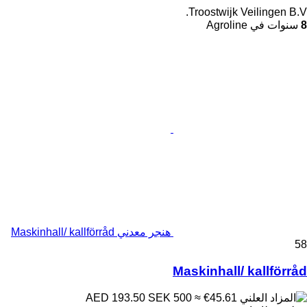
Troostwijk Veilingen B.V.
8
سنوات في Agroline
هنجر معدني Maskinhall/ kallförråd
58
Maskinhall/ kallförråd
SEK 500
≈ €45.61
AED 193.50