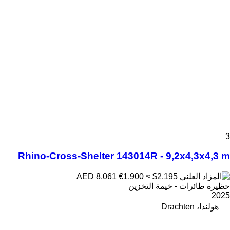
3
Rhino-Cross-Shelter 143014R - 9,2x4,3x4,3 m
€1,900
≈ $2,195
AED 8,061
حظيرة طائرات - خيمة التخزين
2025
هولندا، Drachten