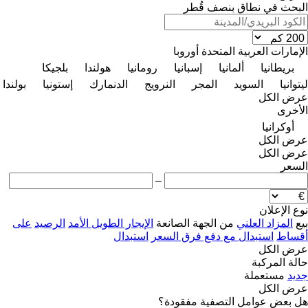
البحث في نطاق بنصف قُطر
الإمارات العربية المتحدة
أوروبا
بريطانيا
ألمانيا
إسبانيا
رومانيا
هولندا
بلجيكا
ليتوانيا
السويد
المجر
النرويج
الدنمارك
إستونيا
بولندا
عرض الكل
الأخرى
أوكرانيا
عرض الكل
عرض الكل
السعر
–
نوع الإعلان
بيع
المزاد العلني
من الجهة الصانعة
الإيجار الطويل الأمد
الرصيد
على
أقساط
استبدال مع دفع فرق السعر
استبدال
عرض الكل
حالة المركبة
جديد
مستعملة
عرض الكل
هل بعض عوامل التصفية مفقودة؟