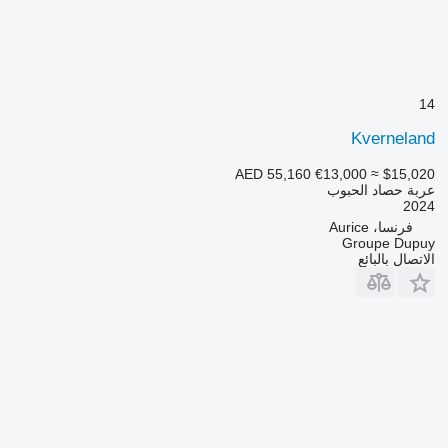
14
Kverneland
AED 55,160
€13,000
≈ $15,020
عربة حصاد الحبوب
2024
فرنسا، Aurice
Groupe Dupuy
الاتصال بالبائع