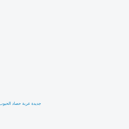
جديدة عربة حصاد الحبوب lmak 6,10,12,15,18 tone