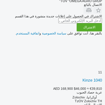
TOV "OMEGA AGRO GRUP"
الاتصال بالبائع
الاشتراك في الحصول على إعلانات جديدة منشورة في هذا القسم
الاشتراك
بالنقر هنا، أنت توافق على
سياسة الخصوصية
و
اتفاقية المستخدم
.
11
Kinze 1040
AED 168,900
$46,000
≈ €39,810
عربة حصاد الحبوب
أوكرانيا، Zolochiv
TzOV Zolochiv TH
الاتصال بالبائع