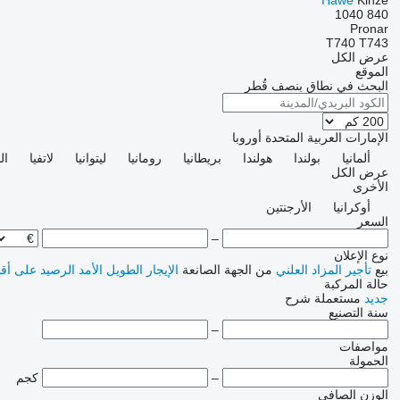
Hawe
Kinze
1040
840
Pronar
T740
T743
عرض الكل
الموقع
البحث في نطاق بنصف قُطر
الإمارات العربية المتحدة
أوروبا
ألمانيا
بولندا
هولندا
بريطانيا
رومانيا
ليتوانيا
لاتفيا
ال
عرض الكل
الأخرى
أوكرانيا
الأرجنتين
السعر
–
نوع الإعلان
بيع
تأجير
المزاد العلني
من الجهة الصانعة
الإيجار الطويل الأمد
الرصيد
على أق
حالة المركبة
جديد
مستعملة
شرح
سنة التصنيع
–
مواصفات
الحمولة
–
كجم
الوزن الصافي