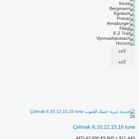
كافة
كافة
25
Çelmak 6,10,12,15,18 tone
AED 42,000
€9,900
≈ $11,440