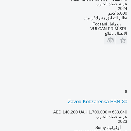
عربة حصاد الحبوب
2024
6,000 كجم
نظام التعليق
زنبرك/زنبرك
رومانيا، Focșani
VULCAN PRIM SRL
الاتصال بالبائع
6
Zavod Kobzarenka PBN-30
AED 140,200
UAH 1,700,000
≈ €33,040
عربة حصاد الحبوب
2023
أوكرانيا، Sumy