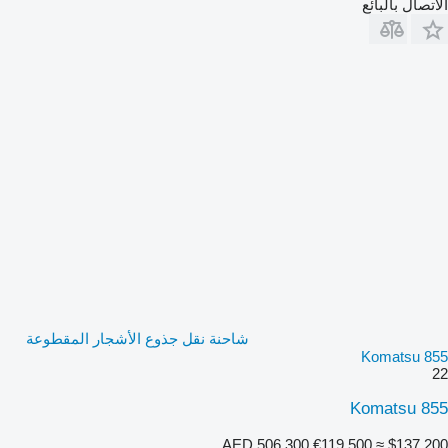
الاتصال بالبائع
شاحنة نقل جذوع الأشجار المقطوعة
Komatsu 855
22
Komatsu 855
AED 506,300
€119,500
≈ $137,200