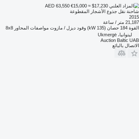
€15,000
≈ $17,230
AED 63,550
شاحنة نقل جذوع الأشجار المقطوعة
2015
21,187 متر / ساعة
القوة
184 حصان (135 kW)
وقود
ديزل / مازوت
مواصفات المحاور
8x8
ليتوانيا، Ukmergė
Auction Baltic UAB
الاتصال بالبائع