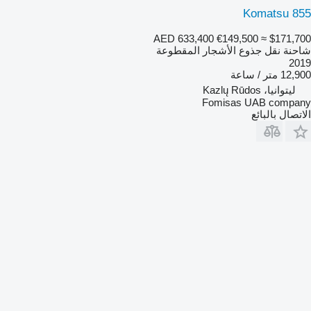
Komatsu 855
AED 633,400
€149,500
≈ $171,700
شاحنة نقل جذوع الأشجار المقطوعة
2019
12,900 متر / ساعة
ليتوانيا، Kazlų Rūdos
Fomisas UAB company
الاتصال بالبائع