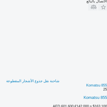
الاتصال بالبائع
شاحنة نقل جذوع الأشجار المقطوعة
Komatsu 855
25
Komatsu 855
AED 601,600
€142,000
≈ $163,100