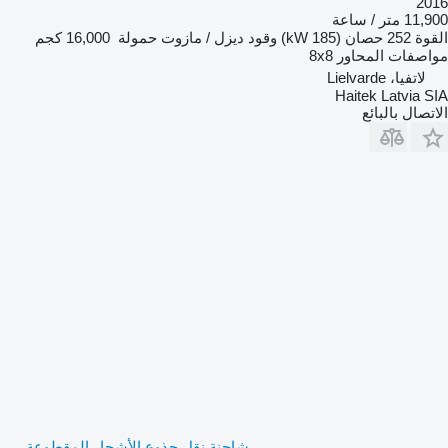
2016
11,900 متر / ساعة
القوة
252 حصان (185 kW)
وقود
ديزل / مازوت
حمولة
16,000 كجم
مواصفات المحاور
8x8
لاتفيا، Lielvarde
Haitek Latvia SIA
الاتصال بالبائع
شاحنة نقل جذوع الأشجار المقطوعة