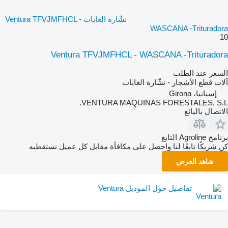
نشّارة الغابات Ventura TFVJMFHCL -
WASCANA -Trituradora
10
Ventura TFVJMFHCL - WASCANA -Trituradora
السعر عند الطلب
آلات قطع الأشجار - نشّارة الغابات
إسبانيا، Girona
VENTURA MAQUINAS FORESTALES, S.L.
الاتصال بالبائع
برنامج Agroline التابع
كن شريكًا تابعًا لنا واحصل على مكافأة مقابل كل عميل تستقطبه
شاهد العرض
تفاصيل حول الموديل Ventura