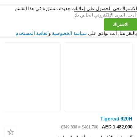
الاشتراك في الحصول على إعلانات جديدة منشورة في هذا القسم
الاشتراك
بالنقر هنا، أنت توافق على
سياسة الخصوصية
و
اتفاقية المستخدم
.
Tigercat 620H
AED 1,482,000
≈ €349,800
$401,700