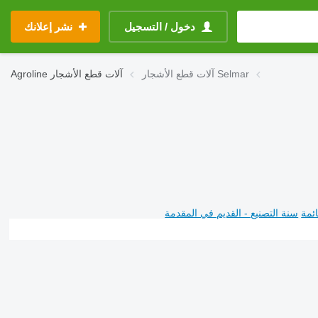
دخول / التسجيل
نشر إعلانك
آلات قطع الأشجار Selmar
آلات قطع الأشجار
Agroline
ئمة
سنة التصنيع - القديم في المقدمة