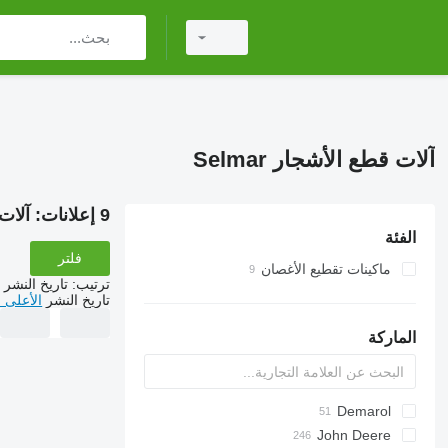
آلات قطع الأشجار Selmar
9 إعلانات:
آلات ق
الفئة
فلتر
ماكينات تقطيع الأغصان
ترتيب
:
تاريخ النشر
تاريخ النشر
الأعلى 
الماركة
Demarol
MINI
CK
John Deere
A-series
Arborist
PARK
Biber
R-12
Hem
560
525
AK
ST
38 PRO