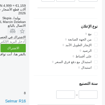
N 4,999
≈ €1,159
آلات قطع الأشجار - 
2026
بولندا، Słupia
L Marcin Dziekan
الاتصال بالبائع
نوع الإعلان
بيع
الاشتراك في الحصو
من الجهة الصانعة
الإيجار الطويل الأمد
الاشتراك
الرصيد
بالنقر هنا، أنت توا
على أقساط
استبدال مع دفع فرق السعر
استبدال
سنة التصنيع
8
–
Selmar R16