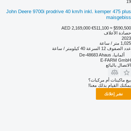
19
John Deere 9700i prodrive 40 km/h inkl. kemper 475 plus
maisgebiss
AED 2,169,000
€511,100
≈ $590,500
حصادة الأعلاف
2023
1,025 متر / ساعة
عدد الصفوف
12
السرعة
40 كيلومتر / ساعة
ألمانيا، De-48683 Ahaus
E-FARM GmbH
الاتصال بالبائع
بيع ماكينات أم مركبات؟
يمكنك القيام بذلك معنا!
نشر إعلانك