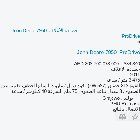
حصادة الأعلاف John Deere 7950i
ProDrive
5
John Deere 7950i ProDrive
AED 309,700
€73,000
≈ $84,340
حصادة الأعلاف
2011
3,475 متر / ساعة
القوة
812 حصان (597 kW)
وقود
ديزل / مازوت
اتساع الخطف
6 متر
عدد
الصفوف
8
معدل تباعد الصفوف
75 ملم
السرعة
40 كيلومتر / ساعة
بولندا، Grajewo
PHU Rolmasz
الاتصال بالبائع