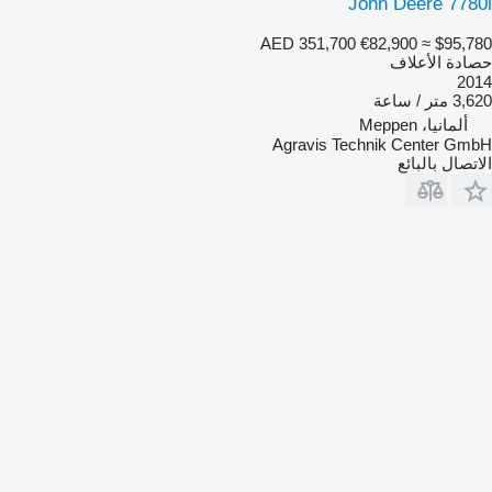
John Deere 7780i
AED 351,700
€82,900
≈ $95,780
حصادة الأعلاف
2014
3,620 متر / ساعة
ألمانيا، Meppen
Agravis Technik Center GmbH
الاتصال بالبائع