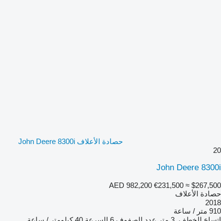
حصادة الأعلاف John Deere 8300i
20
John Deere 8300i
AED 982,200
€231,500
≈ $267,500
حصادة الأعلاف
2018
910 متر / ساعة
اتساع الخطف
3 متر
عدد الصفوف
6
السرعة
40 كيلومتر / ساعة