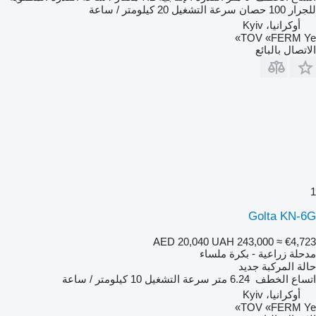
للجرار
100 حصان
سرعة التشغيل
20 كيلومتر / ساعة
أوكرانيا، Kyiv
TOV «FERM Ye»
الاتصال بالبائع
1
Golta KN-6G
AED 20,040
UAH 243,000
≈ €4,723
مدحلة زراعية - بكرة ملساء
حالة المركبة
جديد
اتساع الخطف
6.24 متر
سرعة التشغيل
10 كيلومتر / ساعة
أوكرانيا، Kyiv
TOV «FERM Ye»