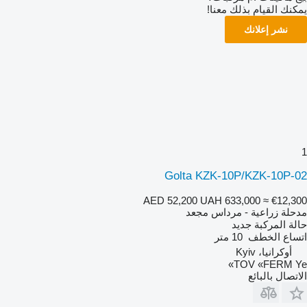
يمكنك القيام بذلك معنا!
نشر إعلانك
1
Golta KZK-10P/KZK-10P-02
AED 52,200
UAH 633,000
≈ €12,300
مدحلة زراعية - مرداس مجعد
حالة المركبة
جديد
اتساع الخطف
10 متر
أوكرانيا، Kyiv
TOV «FERM Ye»
الاتصال بالبائع