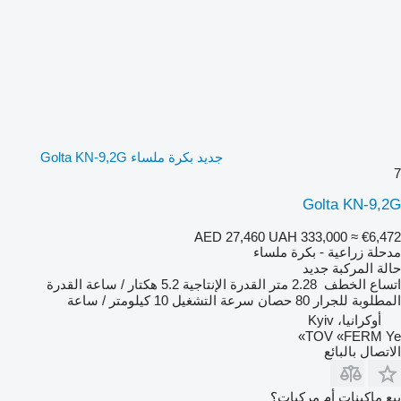
جديد بكرة ملساء Golta KN-9,2G
7
Golta KN-9,2G
AED 27,460
UAH 333,000
≈ €6,472
مدحلة زراعية - بكرة ملساء
حالة المركبة
جديد
اتساع الخطف
2.28 متر
القدرة الإنتاجية
5.2 هكتار / ساعة
القدرة
المطلوبة للجرار
80 حصان
سرعة التشغيل
10 كيلومتر / ساعة
أوكرانيا، Kyiv
TOV «FERM Ye»
الاتصال بالبائع
بيع ماكينات أم مركبات؟