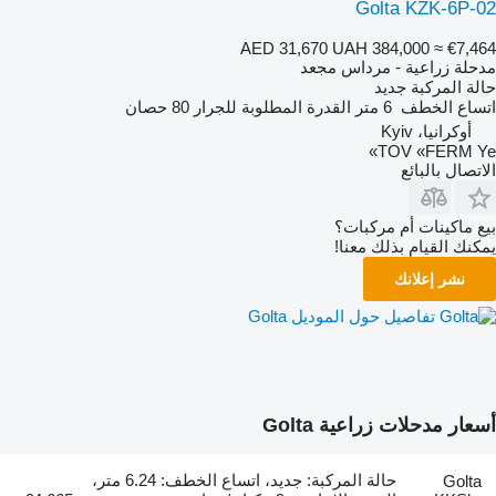
Golta KZK-6P-02
AED 31,670
UAH 384,000
≈ €7,464
مدحلة زراعية - مرداس مجعد
حالة المركبة
جديد
اتساع الخطف
6 متر
القدرة المطلوبة للجرار
80 حصان
أوكرانيا، Kyiv
TOV «FERM Ye»
الاتصال بالبائع
بيع ماكينات أم مركبات؟
يمكنك القيام بذلك معنا!
نشر إعلانك
تفاصيل حول الموديل Golta
أسعار مدحلات زراعية Golta
حالة المركبة: جديد، اتساع الخطف: 6.24 متر،
Golta