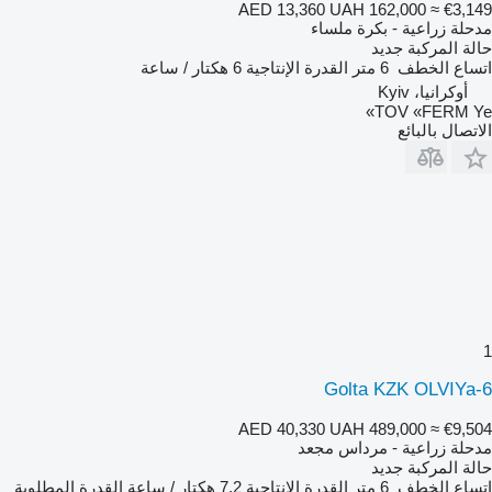
AED 13,360
UAH 162,000
≈ €3,149
مدحلة زراعية - بكرة ملساء
حالة المركبة
جديد
اتساع الخطف
6 متر
القدرة الإنتاجية
6 هكتار / ساعة
أوكرانيا، Kyiv
TOV «FERM Ye»
الاتصال بالبائع
1
Golta KZK OLVIYa-6
AED 40,330
UAH 489,000
≈ €9,504
مدحلة زراعية - مرداس مجعد
حالة المركبة
جديد
اتساع الخطف
6 متر
القدرة الإنتاجية
7.2 هكتار / ساعة
القدرة المطلوبة