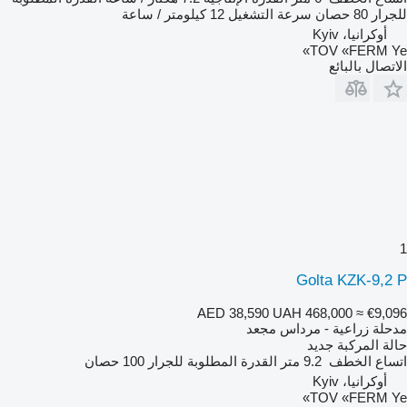
للجرار
80 حصان
سرعة التشغيل
12 كيلومتر / ساعة
أوكرانيا، Kyiv
TOV «FERM Ye»
الاتصال بالبائع
1
Golta KZK-9,2 P
AED 38,590
UAH 468,000
≈ €9,096
مدحلة زراعية - مرداس مجعد
حالة المركبة
جديد
اتساع الخطف
9.2 متر
القدرة المطلوبة للجرار
100 حصان
أوكرانيا، Kyiv
TOV «FERM Ye»