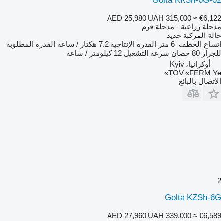
Golta KKSh-6G-02
AED 25,980
UAH 315,000
≈ €6,122
مدحلة زراعية - مدحلة فرم
حالة المركبة
جديد
اتساع الخطف
6 متر
القدرة الإنتاجية
7.2 هكتار / ساعة
القدرة المطلوبة
للجرار
80 حصان
سرعة التشغيل
12 كيلومتر / ساعة
أوكرانيا، Kyiv
TOV «FERM Ye»
الاتصال بالبائع
2
Golta KZSh-6G
AED 27,960
UAH 339,000
≈ €6,589