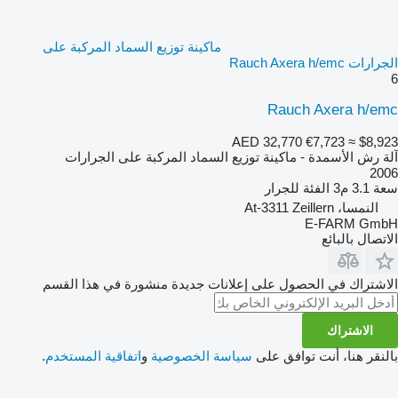
ماكينة توزيع السماد المركبة على
الجرارات Rauch Axera h/emc
6
Rauch Axera h/emc
AED 32,770
€7,723
≈ $8,923
آلة رش الأسمدة - ماكينة توزيع السماد المركبة على الجرارات
2006
سعة
3.1 م3
الفئة
للجرار
النمسا، At-3311 Zeillern
E-FARM GmbH
الاتصال بالبائع
الاشتراك في الحصول على إعلانات جديدة منشورة في هذا القسم
الاشتراك
بالنقر هنا، أنت توافق على
سياسة الخصوصية
و
اتفاقية المستخدم
.