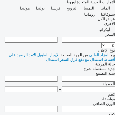
الإمارات العربية المتحدة
أوروبا
ألمانيا
النمسا
النرويج
فرنسا
بولندا
هولندا
سلوفاكيا
رومانيا
عرض الكل
الأخرى
أوكرانيا
السعر
–
نوع الإعلان
بيع
المزاد العلني
من الجهة الصانعة
الإيجار الطويل الأمد
الرصيد
على
أقساط
استبدال مع دفع فرق السعر
استبدال
حالة المركبة
جديد
مستعملة
شرح
سنة التصنيع
–
الحمولة
–
كجم
مواصفات
الوزن الصافي
–
كجم