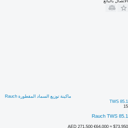
الاتصال بالبائع
ماكينة توزيع السماد المقطورة Rauch
TWS 85.1
15
Rauch TWS 85.1
AED 271,500
€64,000
≈ $73,950