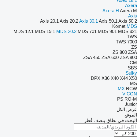
Axeo 18.1
Axera
Axera H
Axera M
Axis
Axis 20.1
Axis 20.2
Axis 30.1
Axis 50.1
Axis 50.2
Komet
MDS
MDS 12.1
MDS 19.1
MDS 20.2
MDS 701
MDS 901
MDS 921
TWS
TWS 7000
ZS
ZS 800
ZSA
ZSA 450
ZSA 600
ZSA 800
CM
SBS
Sulky
DPX
X36
X40
X44
X50
MS
MX
RCW
VICON
PS
RO-M
Junior
عرض الكل
الموقع
البحث في نطاق بنصف قُطر