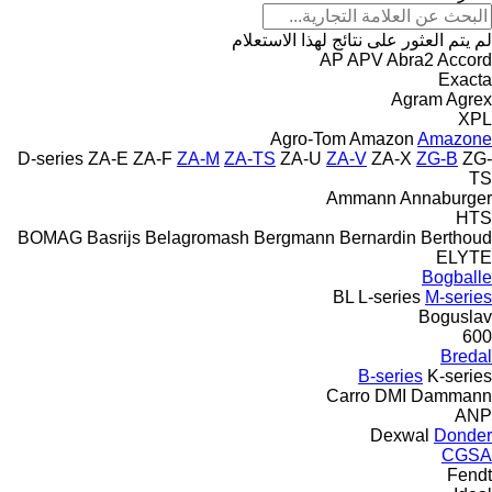
لم يتم العثور على نتائج لهذا الاستعلام
AP
APV
Abra2
Accord
Exacta
Agram
Agrex
XPL
Agro-Tom
Amazon
Amazone
D-series
ZA-E
ZA-F
ZA-M
ZA-TS
ZA-U
ZA-V
ZA-X
ZG-B
ZG-
TS
Ammann
Annaburger
HTS
BOMAG
Basrijs
Belagromash
Bergmann
Bernardin
Berthoud
ELYTE
Bogballe
BL
L-series
M-series
Boguslav
600
Bredal
B-series
K-series
Carro
DMI
Dammann
ANP
Dexwal
Donder
CGSA
Fendt