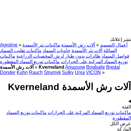
نشر إعلانك
أعمال التسميد
»
آلات رش الأسمدة
ماكينات نثر الأسمدة
»
Agroline
السائلة
آلات نثر الأسمدة
حاويات السماد
ماكينات تقليب السماد
فواصل السماد
طائرات بدون طيار لرش المخصبات الزراعية
ماكينات
توزيع السماد المركبة على الجرارات
ماكينات توزيع السماد المقطورة
Bredal
Bogballe
Amazone
آلات رش الأسمدة Kverneland
»
Donder
Kuhn
Rauch
Strumyk
Sulky
Unia
VICON
»
آلات رش الأسمدة Kverneland
الفئة
ماكينات توزيع السماد المركبة على الجرارات
ماكينات توزيع السماد
المقطورة
عرض الكل
الماركة