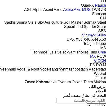
FD
Quad-X
Rauch
AGT
Alpha
Axent
Axeo
Axera
Axis
MDS
TWS
ZS
Samson
CM
Saphir
Sipma
Sisis
Sky Agriculture
Soil Master
Solmax Steel
Spearhead
Sprider
Stehr
SBS
Strumyk
Sulky
DPX
X36
X40
X44
X50
Teagle
Tebbe
MS
Technik-Plus
Tive
Tokvam
Trioliet
Tulip
Unia
MX
RCW
VICON
PS
RO-M
Veenhuis
Vogel & Noot
Vogelsang
Vynmashpostach
Väderstad
Woprol
Junior
Zavod Kobzarenka
Överum
Özkan Tarım Makina
عرض الكل
الموقع
البحث في نطاق بنصف قُطر