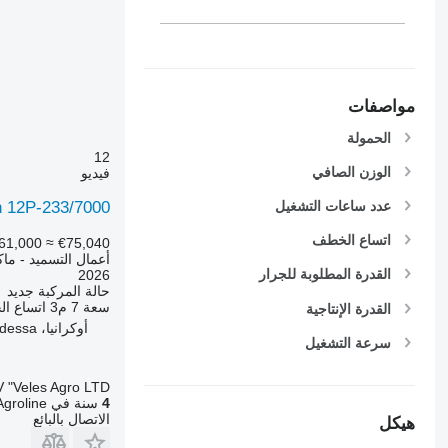
مواصفات
الحمولة
12
الوزن الصافي
فيديو
n 12P-233/7000
عدد ساعات التشغيل
اتساع الخطف
61,000
≈ €75,040
أعمال التسميد - ماك
القدرة المطلوبة للجرار
2026
حالة المركبة
جديد
سعة
7 م3
اتساع ا
القدرة الإنتاجية
أوكرانيا، Odessa
سرعة التشغيل
 "Veles Agro LTD"
4
سنة في Agroline
الاتصال بالبائع
هيكل