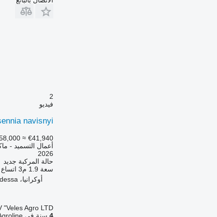
2
فيديو
ennia navisnyi
58,000
≈ €41,940
أعمال التسميد - ماك
2026
حالة المركبة
جديد
سعة
1.9 م3
اتساع
أوكرانيا، Odessa
 "Veles Agro LTD"
4
سنة في Agroline