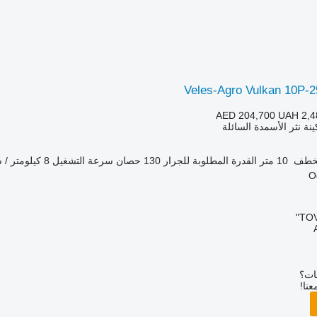
Veles-Agro Vulkan 10P-2
AED 204,700
UAH 2,4
ينة نثر الأسمدة السائلة
لخطف
10 متر
القدرة المطلوبة للجرار
130 حصان
سرعة التشغيل
8 كيلومتر / ساعة
TOV
بات؟
عنا!