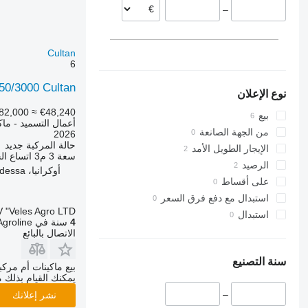
–
Cultan
6
50/3000 Cultan
نوع الإعلان
82,000
≈ €48,240
بيع
أعمال التسميد - ماك
من الجهة الصانعة
2026
حالة المركبة
جديد
الإيجار الطويل الأمد
سعة
3 م3
اتساع ا
الرصيد
أوكرانيا، Odessa
على أقساط
استبدال مع دفع فرق السعر
 "Veles Agro LTD"
استبدال
4
سنة في Agroline
الاتصال بالبائع
سنة التصنيع
بيع ماكينات أم مرك
يمكنك القيام بذلك م
–
نشر إعلانك