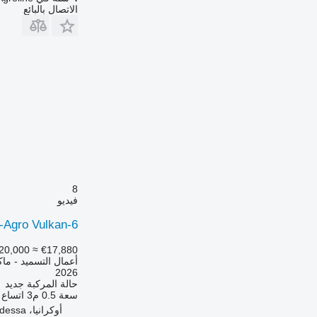
الاتصال بالبائع
8
فيديو
-Agro Vulkan-6
20,000
≈ €17,880
أعمال التسميد - ماك
2026
حالة المركبة
جديد
سعة
0.5 م3
اتساع
أوكرانيا، Odessa