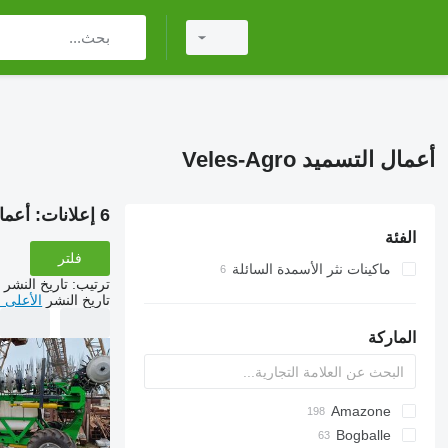
أعمال التسميد Veles-Agro
6 إعلانات:
أعمال ا
الفئة
فلتر
ماكينات نثر الأسمدة السائلة
ترتيب
:
تاريخ النشر
تاريخ النشر
الأعلى 
الماركة
Exacta
Amazone
XPL
ELYTE
Catros
Bogballe
TSW
HTS