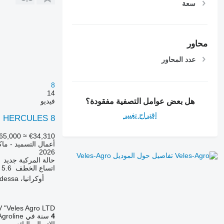
سعة
محاور
عدد المحاور
8
14
فيديو
هل بعض عوامل التصفية مفقودة؟
اقتراح تغيير
ill HERCULES 8
65,000
≈ €34,310
أعمال التسميد - ماك
2026
تفاصيل حول الموديل Veles-Agro
حالة المركبة
جديد
اتساع الخطف
5.6 متر
أوكرانيا، Odessa
 "Veles Agro LTD"
4
سنة في Agroline
الاتصال بالبائع