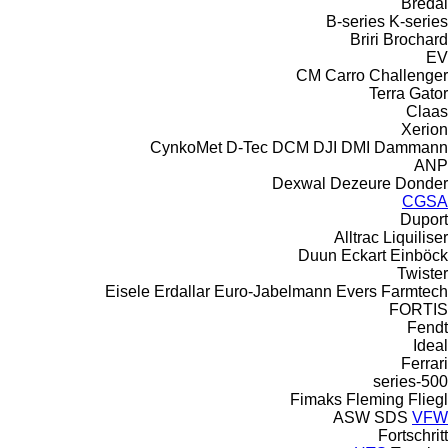
Bredal
B-series
K-series
Briri
Brochard
EV
CM
Carro
Challenger
Terra Gator
Claas
Xerion
CynkoMet
D-Tec
DCM
DJI
DMI
Dammann
ANP
Dexwal
Dezeure
Donder
CGSA
Duport
Alltrac
Liquiliser
Duun
Eckart
Einböck
Twister
Eisele
Erdallar
Euro-Jabelmann
Evers
Farmtech
FORTIS
Fendt
Ideal
Ferrari
500-series
Fimaks
Fleming
Fliegl
ASW
SDS
VFW
Fortschritt