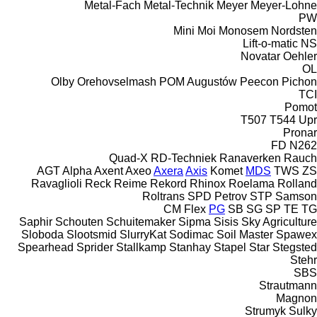
Metal-Fach
Metal-Technik
Meyer
Meyer-Lohne
PW
Mini
Moi
Monosem
Nordsten
Lift-o-matic
NS
Novatar
Oehler
OL
Olby
Orehovselmash
POM Augustów
Peecon
Pichon
TCI
Pomot
T507
T544
Upr
Pronar
FD
N262
Quad-X
RD-Techniek
Ranaverken
Rauch
AGT
Alpha
Axent
Axeo
Axera
Axis
Komet
MDS
TWS
ZS
Ravaglioli
Reck
Reime
Rekord
Rhinox
Roelama
Rolland
Roltrans
SPD Petrov
STP
Samson
CM
Flex
PG
SB
SG
SP
TE
TG
Saphir
Schouten
Schuitemaker
Sipma
Sisis
Sky Agriculture
Sloboda
Slootsmid
SlurryKat
Sodimac
Soil Master
Spawex
Spearhead
Sprider
Stallkamp
Stanhay
Stapel
Star
Stegsted
Stehr
SBS
Strautmann
Magnon
Strumyk
Sulky