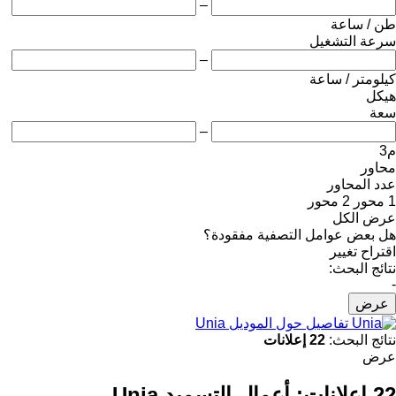
–
طن / ساعة
سرعة التشغيل
–
كيلومتر / ساعة
هيكل
سعة
–
م3
محاور
عدد المحاور
1 محور
2 محور
عرض الكل
هل بعض عوامل التصفية مفقودة؟
اقتراح تغيير
نتائج البحث:
-
عرض
تفاصيل حول الموديل Unia
نتائج البحث:
22 إعلانات
عرض
22 إعلانات:
أعمال التسميد Unia