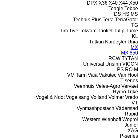
DPX
X36
X40
X44
X50
Teagle
Tebbe
DS
HS
MS
Technik-Plus
Terra
TerraGator
TG
Tim
Tive
Tokvam
Trioliet
Tulip
Tume
KL
Tutkun Kardeşler
Unia
MX
MX 850
RCW
TYTAN
Universal
Unsinn
VICON
PS
RO-M
VM Tarm
Vaia
Vakutec
Van Hool
T-series
Veenhuis
Veles-Agro
Vervaet
Hydro Trike
Vogel & Noot
Vogelsang
Volland
Volmer
Vredo
VT
Vynmashpostach
Väderstad
Rapid
Western
Wienhoff
Woprol
Junior
XAG
P-series