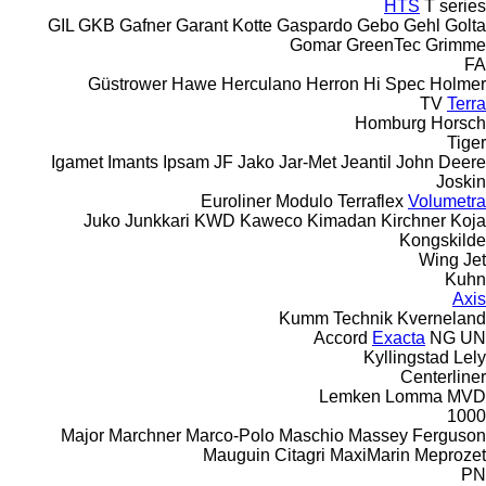
HTS
T series
GIL
GKB
Gafner
Garant Kotte
Gaspardo
Gebo
Gehl
Golta
Gomar
GreenTec
Grimme
FA
Güstrower
Hawe
Herculano
Herron
Hi Spec
Holmer
TV
Terra
Homburg
Horsch
Tiger
Igamet
Imants
Ipsam
JF
Jako
Jar-Met
Jeantil
John Deere
Joskin
Euroliner
Modulo
Terraflex
Volumetra
Juko
Junkkari
KWD
Kaweco
Kimadan
Kirchner
Koja
Kongskilde
Wing Jet
Kuhn
Axis
Kumm Technik
Kverneland
Accord
Exacta
NG
UN
Kyllingstad
Lely
Centerliner
Lemken
Lomma
MVD
1000
Major
Marchner
Marco-Polo
Maschio
Massey Ferguson
Mauguin Citagri
MaxiMarin
Meprozet
PN