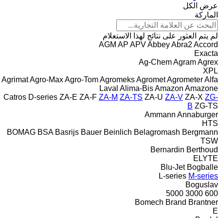
عرض الكل
الماركة
لم يتم العثور على نتائج لهذا الاستعلام
AGM
AP
APV
Abbey
Abra2
Accord
Exacta
Ag-Chem
Agram
Agrex
XPL
Agrimat
Agro-Max
Agro-Tom
Agromeks
Agromet
Agrometer
Alfa
Laval
Alima-Bis
Amazon
Amazone
Catros
D-series
ZA-E
ZA-F
ZA-M
ZA-TS
ZA-U
ZA-V
ZA-X
ZG-
B
ZG-TS
Ammann
Annaburger
HTS
BOMAG
BSA
Basrijs
Bauer
Beinlich
Belagromash
Bergmann
TSW
Bernardin
Berthoud
ELYTE
Blu-Jet
Bogballe
L-series
M-series
Boguslav
5000
3000
600
Bomech
Brand
Brantner
E