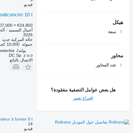
فيديو
andiconcim 10 t
هيكل
07,000
≈ €24,850
أعمال التسميد - آلة
سعة
2026
حالة المركبة
جديد
حمولة
10,000 كجم
بولندا، Maków Mazowiecki, Mazowieckie
DC Sp. z o.o.
محاور
الاتصال بالبائع
عدد المحاور
هل بعض عوامل التصفية مفقودة؟
اقتراح تغيير
deur à fumier 8 t
تفاصيل حول الموديل Roltrans
14
فيديو