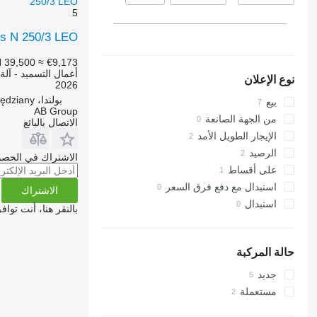
250/3 LEO
5
ans N 250/3 LEO
 39,500
≈ €9,173
أعمال التسميد - آلة
نوع الإعلان
2026
بولندا، Rzędziany
بيع
AB Group
من الجهة الصانعة
الاتصال بالبائع
الإيجار الطويل الأمد
الرصيد
الاشتراك في الحصو
على أقساط
استبدال مع دفع فرق السعر
الاشتراك
استبدال
بالنقر هنا، أنت توا
حالة المركبة
جديد
مستعملة