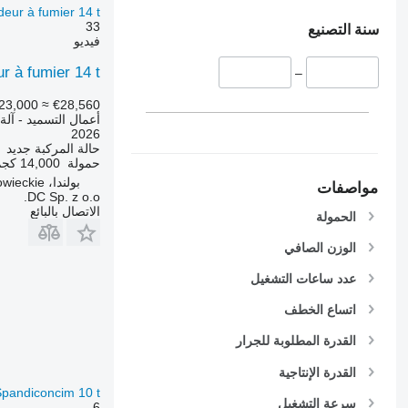
eur à fumier 14 t
33
سنة التصنيع
فيديو
r à fumier 14 t
–
23,000
≈ €28,560
أعمال التسميد - آلة
2026
حالة المركبة
جديد
حمولة
14,000 كجم
بولندا، Maków Mazowiecki, Mazowieckie
مواصفات
DC Sp. z o.o.
الاتصال بالبائع
الحمولة
الوزن الصافي
عدد ساعات التشغيل
اتساع الخطف
القدرة المطلوبة للجرار
القدرة الإنتاجية
Spandiconcim 10 t
سرعة التشغيل
6