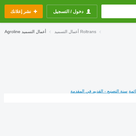
دخول / التسجيل
نشر إعلانك
أعمال التسميد Roltrans
أعمال التسميد
Agroline
ئمة
سنة التصنيع - القديم في المقدمة