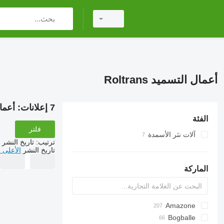
أعمال التسميد Roltrans
7 إعلانات:
أعمال ا
الفئة
فلتر
آلات نثر الأسمدة
ترتيب
:
تاريخ النشر
تاريخ النشر
الأعلى 
الماركة
Exacta
Amazone
XPL
ELYTE
Catros
Bogballe
TSW
HTS