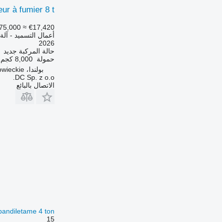
ur à fumier 8 t
75,000
≈ €17,420
أعمال التسميد - آلة
2026
حالة المركبة
جديد
حمولة
8,000 كجم
بولندا، Maków Mazowiecki, Mazowieckie
DC Sp. z o.o.
الاتصال بالبائع
pandiletame 4 ton
15