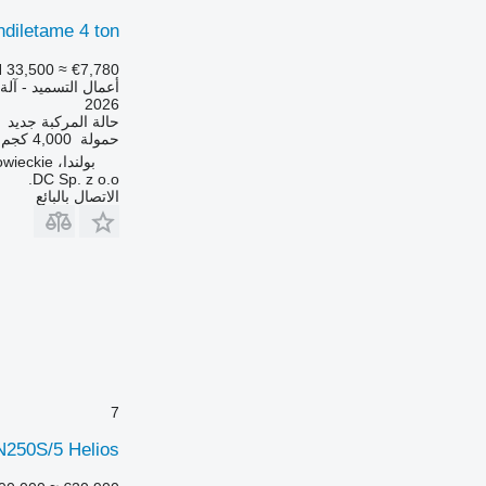
ndiletame 4 ton
 33,500
≈ €7,780
أعمال التسميد - آلة
2026
حالة المركبة
جديد
حمولة
4,000 كجم
بولندا، Maków Mazowiecki, Mazowieckie
DC Sp. z o.o.
الاتصال بالبائع
7
 N250S/5 Helios