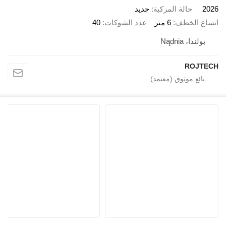
حالة المركبة
جديد
ع الخطف
6 متر
عدد الشوكات
40
ولندا، Nądnia
ROJT