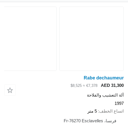
Rabe dechaum
AED 31
≈ $8,525
€7,378
لتعشيب والفلاحة
ع الخطف
5 متر
رنسا، Fr-76270 Esclavelles