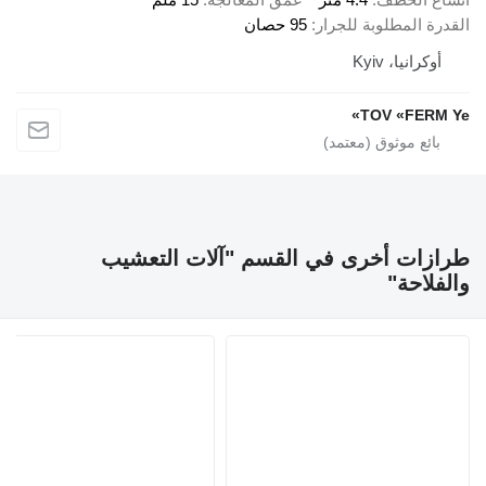
ة المطلوبة للجرار
95 حصان
وكرانيا، Kyiv
TOV «FERM
زات أخرى في القسم "آلات التعشيب
لاحة"