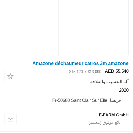
Amazone déchaumeur catros 3m amaz
AED 55
≈ $15,120
€13,090
لتعشيب والفلاحة
رنسا، Fr-50680 Saint Clair Sur Elle
E-FARM G