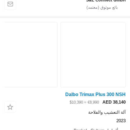
S&L Connect 
Dalbo Trimax Plus 300
AED 38
≈ $10,390
€8,990
لتعشيب والفلاحة