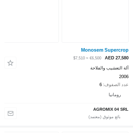
Monosem Superc
AED 27
≈ $7,510
€6,500
لتعشيب والفلاحة
الصفوف
6
ومانيا
AGROMIX 04