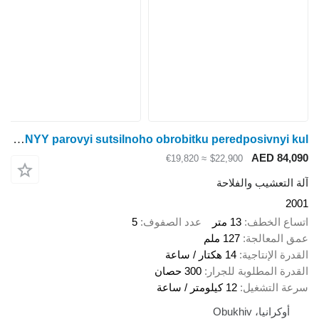
John Deere 980 13 m NAYaVNYY parovyi sutsilnoho obrobitku peredposivnyi kul
AED 84
≈ €19,820
$22,900
لتعشيب والفلاحة
ع الخطف
13 متر
عدد الصفوف
5
المعالجة
127 ملم
ة الإنتاجية
14 هكتار / ساعة
ة المطلوبة للجرار
300 حصان
 التشغيل
12 كيلومتر / ساعة
وكرانيا، Obukhiv