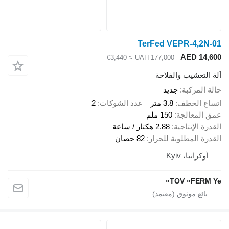
TerFed VEPR-4,2
AED 14
≈ €3,440
UAH 177,000
لتعشيب والفلاحة
المركبة
جديد
ع الخطف
3.8 متر
عدد الشوكات
2
المعالجة
150 ملم
ة الإنتاجية
2.88 هكتار / ساعة
ة المطلوبة للجرار
82 حصان
وكرانيا، Kyiv
TOV «FERM