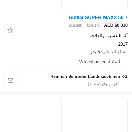
Güttler SUPER-MAXX 
AED 60
≈ $16,340
€14,140
لتعشيب والفلاحة
ع الخطف
5 متر
لمانيا، Wildeshausen
Heinrich Schröder Landmaschine