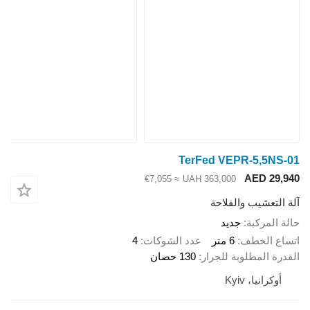
TerFed VEPR-5,5N
AED 29
≈ €7,055
UAH 363,000
لتعشيب والفلاحة
المركبة
جديد
ع الخطف
6 متر
عدد الشوكات
4
ة المطلوبة للجرار
130 حصان
وكرانيا، Kyiv