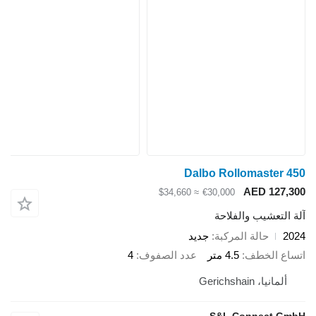
Dalbo Rollomaster
AED 127
≈ $34,660
€30,000
لتعشيب والفلاحة
حالة المركبة
جديد
ع الخطف
4.5 متر
عدد الصفوف
4
لمانيا، Gerichshain