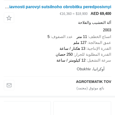
John Deere 980 11 m v naiavnosti parovyi sutsilnoho obrobitku peredposivnyi
AED 69
≈ €16,360
$18,900
لتعشيب والفلاحة
ع الخطف
11 متر
عدد الصفوف
5
المعالجة
127 ملم
ة الإنتاجية
13 هكتار / ساعة
ة المطلوبة للجرار
250 حصان
 التشغيل
12 كيلومتر / ساعة
وكرانيا، Obukhiv
AGROTEMATIK 