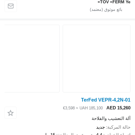
TOV «FERM
TerFed VEPR-4,2
AED 15
≈ €3,598
UAH 185,100
لتعشيب والفلاحة
المركبة
جديد
ع الخطف
4.4 متر
عمق المعالجة
15 ملم