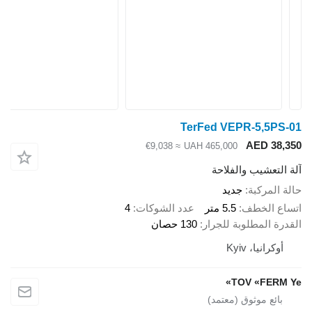
TerFed VEPR-5,5P
AED 38
≈ €9,038
UAH 465,000
لتعشيب والفلاحة
المركبة
جديد
ع الخطف
5.5 متر
عدد الشوكات
4
ة المطلوبة للجرار
130 حصان
وكرانيا، Kyiv
TOV «FERM