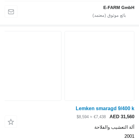
E-FARM G
Lemken smaragd 9/4
AED 31
≈ $8,594
€7,438
لتعشيب والفلاحة