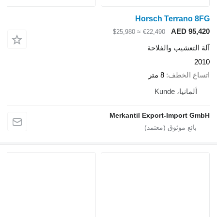
Horsch Terrano
AED 95
≈ $25,980
€22,490
لتعشيب والفلاحة
ع الخطف
8 متر
لمانيا، Kunde
Merkantil Export-Import 