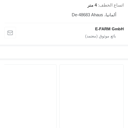
ع الخطف
4 متر
لمانيا، De-48683 Ahaus
E-FARM G