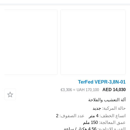
TerFed VEPR-3,8
AED 14
≈ €3,306
UAH 170,100
لتعشيب والفلاحة
المركبة
جديد
ع الخطف
4 متر
عدد الصفوف
2
المعالجة
150 ملم
ة الإنتاجية
4.56 هكتار / ساعة