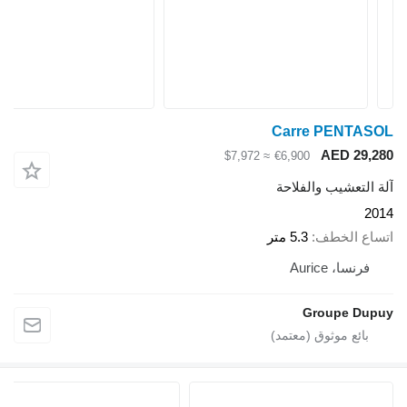
Carre PENTA
AED 29
≈ $7,972
€6,900
لتعشيب والفلاحة
ع الخطف
5.3 متر
رنسا، Aurice
Groupe D