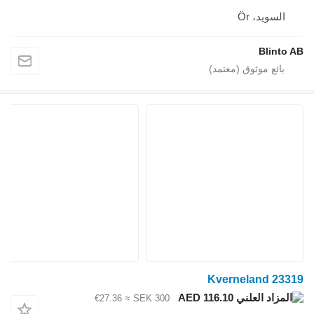
لسويد، Ör
Blint
Kverneland 2
AED 116.10
≈ €27.36
SEK 300