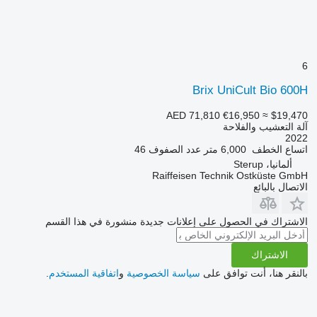
6
Brix UniCult Bio 600H
AED 71,810
€16,950
≈ $19,470
آلة التعشيب والفلاحة
2022
اتساع الخطف
6,000 متر
عدد الصفوف
46
ألمانيا، Sterup
Raiffeisen Technik Ostküste GmbH
الاتصال بالبائع
الاشتراك في الحصول على إعلانات جديدة منشورة في هذا القسم
الاشتراك
بالنقر هنا، أنت توافق على
سياسة الخصوصية
و
اتفاقية المستخدم
.