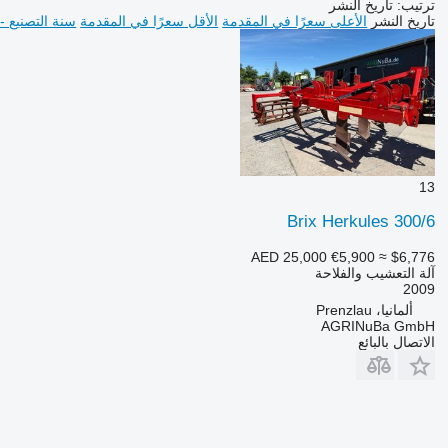
ترتيب
:
تاريخ النشر
تاريخ النشر
الأعلى سعرًا في المقدمة
الأقل سعرًا في المقدمة
سنة التصنيع -
13
Brix Herkules 300/6
AED 25,000
€5,900
≈ $6,776
آلة التعشيب والفلاحة
2009
ألمانيا، Prenzlau
AGRINuBa GmbH
الاتصال بالبائع