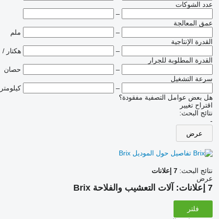
عدد الشوكات
–
عمق المعالجة
–
ملم
القدرة الإنتاجية
–
هكتار / 
القدرة المطلوبة للجرار
–
حصان
سرعة التشغيل
–
كيلومتر
هل بعض عوامل التصفية مفقودة؟
اقتراح تغيير
نتائج البحث:
-
عرض
تفاصيل حول الموديل Brix
نتائج البحث:
7 إعلانات
عرض
7 إعلانات:
آلات التعشيب والفلاحة Brix
فلتر