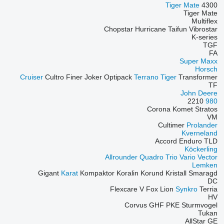
Tiger Mate
4300
Tiger Mate
Multiflex
Chopstar
Hurricane
Taifun
Vibrostar
K-series
TGF
FA
Super Maxx
Horsch
Cruiser
Cultro
Finer
Joker
Optipack
Terrano
Tiger
Transformer
TF
John Deere
2210
980
Corona
Komet
Stratos
VM
Cultimer
Prolander
Kverneland
Accord
Enduro
TLD
Köckerling
Allrounder
Quadro
Trio
Vario
Vector
Lemken
Gigant
Karat
Kompaktor
Koralin
Korund
Kristall
Smaragd
DC
Flexcare V
Fox
Lion
Synkro
Terria
HV
Corvus
GHF
PKE
Sturmvogel
Tukan
AllStar
GE