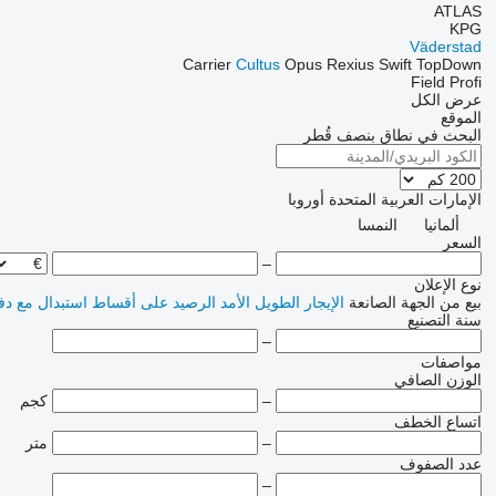
ATLAS
KPG
Väderstad
Carrier
Cultus
Opus
Rexius
Swift
TopDown
Field Profi
عرض الكل
الموقع
البحث في نطاق بنصف قُطر
الإمارات العربية المتحدة
أوروبا
ألمانيا
النمسا
السعر
–
نوع الإعلان
بيع
من الجهة الصانعة
الإيجار الطويل الأمد
الرصيد
على أقساط
استبدال مع دف
سنة التصنيع
–
مواصفات
الوزن الصافي
–
كجم
اتساع الخطف
–
متر
عدد الصفوف
–