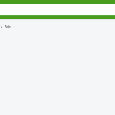
آلات التعشيب والفلاحة Brix