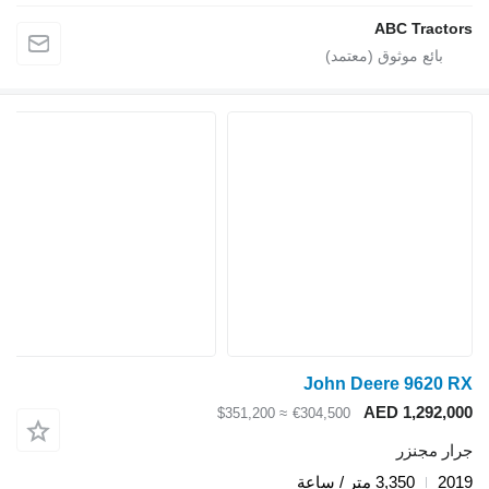
ABC Tractors
John Deere 9620 RX
AED 1,292,000
≈ $351,200
€304,500
جرار مجنزر
2019
3,350 متر / ساعة