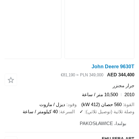
John Deere 9630T
AED 344,400
≈ €81,190
PLN 349,000
جرار مجنزر
2010
10,500 متر / ساعة
القوة
560 حصان (412 kW)
وقود
ديزل / مازوت
وصلة ثلاثية (توصيل ثلاثي)
✓
السرعة
40 كيلومتر / ساعة
بولندا، PAKOSŁAWICE
FHU SEBA-ART