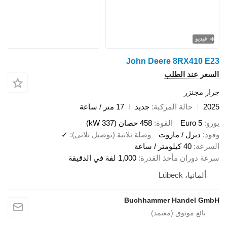
فيديو
John Deere 8RX410 E23
السعر عند الطلب
جرار مجنزر
2025
حالة المركبة
جديد
17 متر / ساعة
يورو
Euro 5
القوة
458 حصان (337 kW)
وقود
ديزل / مازوت
وصلة ثلاثية (توصيل ثلاثي)
✓
السرعة
40 كيلومتر / ساعة
سرعة دوران مأخذ القدرة
1,000 لفة في الدقيقة
ألمانيا، Lübeck
Buchhammer Handel GmbH