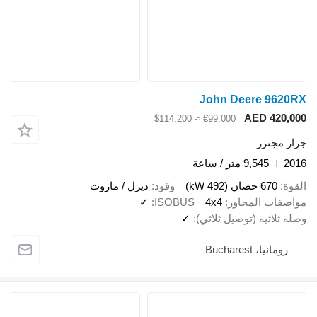
John Deere 9620RX
AED 420,000
≈ $114,200
€99,000
جرار مجنزر
2016
9,545 متر / ساعة
القوة
670 حصان (492 kW)
وقود
ديزل / مازوت
مواصفات المحاور
4x4
ISOBUS
✓
وصلة ثلاثية (توصيل ثلاثي)
✓
رومانيا، Bucharest