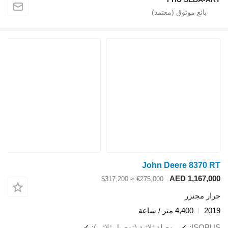
John Deere 8370 RT
AED 1,167,000
≈ $317,200
€275,000
جرار مجنزر
2019
4,400 متر / ساعة
ISOBUS
✓
وصلة ثلاثية (توصيل ثلاثي)
✓