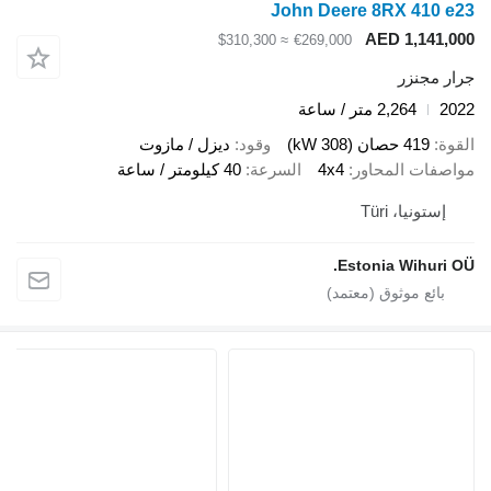
John Deere 8RX 410 e23
AED 1,141,000
≈ $310,300
€269,000
جرار مجنزر
2022
2,264 متر / ساعة
القوة
419 حصان (308 kW)
وقود
ديزل / مازوت
مواصفات المحاور
4x4
السرعة
40 كيلومتر / ساعة
إستونيا، Türi
Estonia Wihuri OÜ.