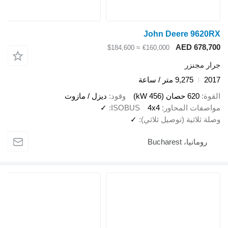
John Deere 9620RX
AED 678,700
≈ $184,600
€160,000
جرار مجنزر
2017
9,275 متر / ساعة
القوة
620 حصان (456 kW)
وقود
ديزل / مازوت
مواصفات المحاور
4x4
ISOBUS
✓
وصلة ثلاثية (توصيل ثلاثي)
✓
رومانيا، Bucharest