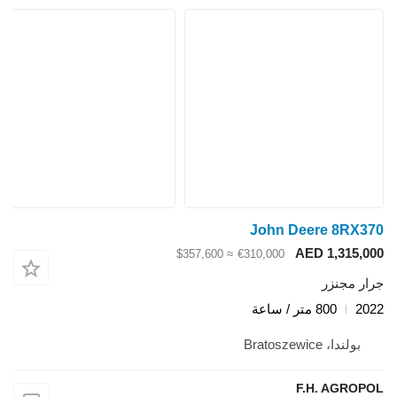
John Deere 8RX370
AED 1,315,000
≈ $357,600
€310,000
جرار مجنزر
2022
800 متر / ساعة
بولندا، Bratoszewice
F.H. AGROPOL