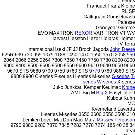
E series
Franquet
Franz Kleine
RL
SF
Gallignani
Gomselmash
Palesse
Goodyear
Grimme
EVO
MAXTRON
REXOR
VARITRON
VT
WV
Harvest
Hesston
Hezar
Holaras
Holmer
TV
Terra
International
Iseki
JF
JJ Broch
Jagoda
John Deere
625R
639
730
955
1075
1188
1450
1470
1550
1570
2058
550
2064
2066
2256
2264
7300
7350
7450
7750
7780
8100
8200
8300
8400
8500
8600
9500
9560
9600
9610
9640
9650
9660
9670 STS
9680
9700
9750
9760 STS
9770
9780
9860 STS
9880
9900
C-series
F-series
H-series
M-series
S-series
T-
series
W-series
X-series
Juko
Junkkari
Kemper
Keulmac
Krone
AMT
Big M
Big X
EasyCollect
Kubota
Kuhn
MC
Kverneland
Laverda
L-series
M-series
3650
3600
3550
3500
310
Lemken
Lovol
MacDon
Maci
Mara
Massey Ferguson
9790
9380
9280
7370
7345
7282
7278
7274
186
40
38
34
Ideal