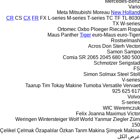
Mercedes-Benz
Vario
Meta
Mitsubishi
Moreau
New Holland
CR
CS
CX
FR
FX
L-series
M-series
T-series
TC
TF
TL
8030
TX
W-series
Ortomec
Oxbo
Ploeger
Riecam
Ropa
Maus
Panther
Tiger
euro-Maus
euro-Tiger
Rostselmash
Acros
Don
Sterh
Vector
Samon
Sampo
Comia
SR
2065
2045
680
580
500
Schmotzer
Serigstad
FS
Simon
Solmax Steel
Stoll
V-series
Taarup
Tim
Tokay Makine
Tumoba
Versatile
Vervaet
925
625
617
Volvo
S-series
WIC
Weremczuk
Felix
Joanna
Maximus
Victor
Weringen
Wintersteiger
Wolf
World
Yanmar
Ziegler
Zürn
150
Çelikel
Çelmak
Özapalılar
Özkan Tarım Makina
Şimşek Makina
عرض الكل