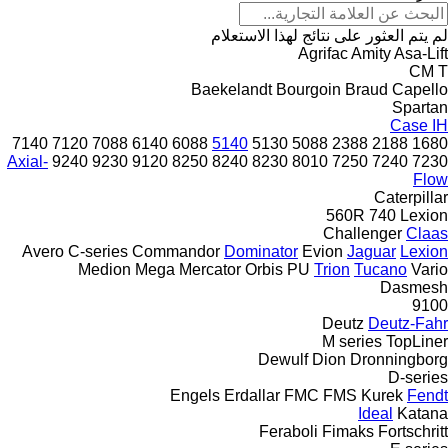
لم يتم العثور على نتائج لهذا الاستعلام
Agrifac
Amity
Asa-Lift
CM
T
Baekelandt
Bourgoin
Braud
Capello
Spartan
Case IH
7140
7120
7088
6140
6088
5140
5130
5088
2388
2188
1680
Axial-
9240
9230
9120
8250
8240
8230
8010
7250
7240
7230
Flow
Caterpillar
560R
740
Lexion
Challenger
Claas
Avero
C-series
Commandor
Dominator
Evion
Jaguar
Lexion
Medion
Mega
Mercator
Orbis
PU
Trion
Tucano
Vario
Dasmesh
9100
Deutz
Deutz-Fahr
M series
TopLiner
Dewulf
Dion
Dronningborg
D-series
Engels
Erdallar
FMC
FMS Kurek
Fendt
Ideal
Katana
Feraboli
Fimaks
Fortschritt