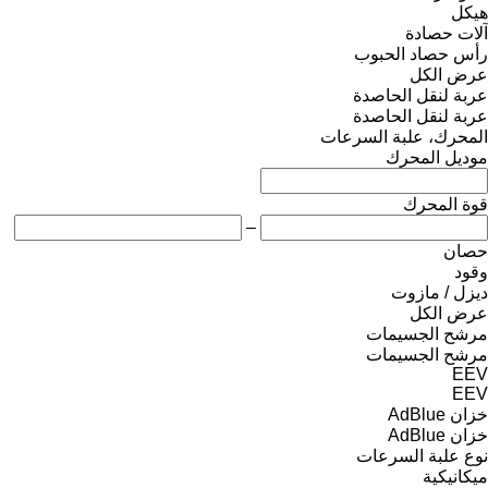
هيكل
آلات حصادة
رأس حصاد الحبوب
عرض الكل
عربة لنقل الحاصدة
عربة لنقل الحاصدة
المحرك، علبة السرعات
موديل المحرك
قوة المحرك
–
حصان
وقود
ديزل / مازوت
عرض الكل
مرشح الجسيمات
مرشح الجسيمات
EEV
EEV
خزان AdBlue
خزان AdBlue
نوع علبة السرعات
ميكانيكية