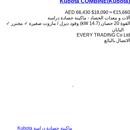
Kubota COMBINE(Kubota)
AED 66,430
$18,090
≈ €15,660
آلات و معدات الحصاد - ماكينة حصادة دراسة
القوة
20 حصان (14.7 kW)
وقود
ديزل / مازوت
صغيرة
✓
مجنزر
✓
اليابان
EVERY TRADING Co Ltd
الاتصال بالبائع
ماكينة حصادة دراسة Kubota