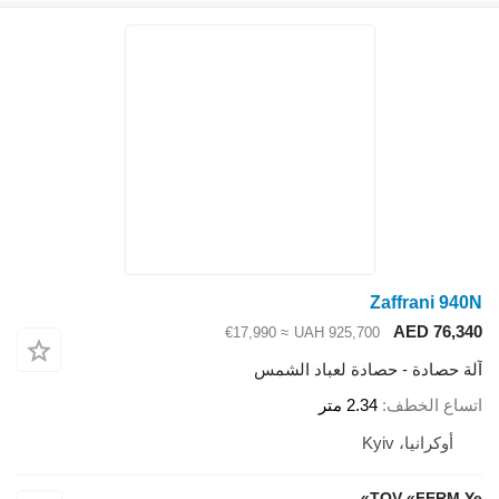
Zaffrani 940N
AED 76,340
≈ €17,990
UAH 925,700
آلة حصادة - حصادة لعباد الشمس
اتساع الخطف
2.34 متر
أوكرانيا، Kyiv
TOV «FERM Ye»