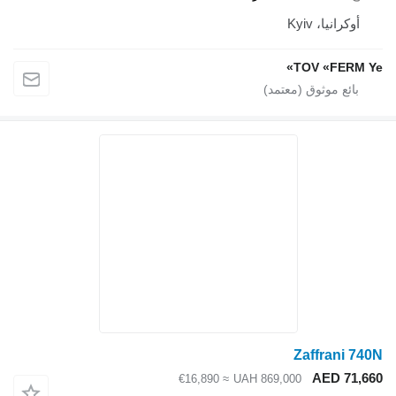
أوكرانيا، Kyiv
TOV «FERM Ye»
Zaffrani 740N
AED 71,660
≈ €16,890
UAH 869,000