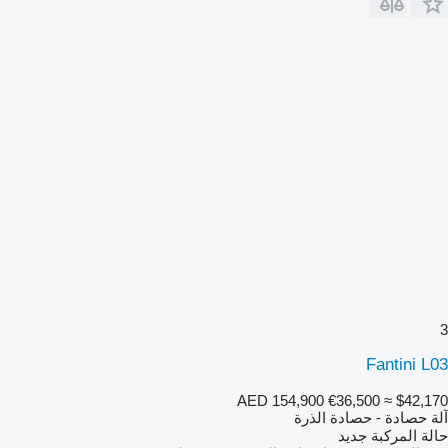
3
Fantini L03
AED 154,900
€36,500
≈ $42,170
آلة حصادة - حصادة الذرة
حالة المركبة
جديد