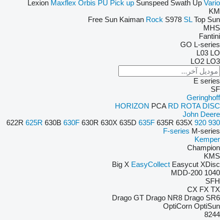
Lexion
Maxflex
Orbis
PU
Pick up
Sunspeed
Swath Up
Vario
KM
Free Sun
Kaiman
Rock
S978
SL
Top Sun
MHS
Fantini
GO
L-series
L03
LO
LO2
LO3
E series
SF
Geringhoff
HORIZON
PCA
RD
ROTA DISC
John Deere
622R
625R
630B
630F
630R
630X
635D
635F
635R
635X
920
930
F-series
M-series
Kemper
Champion
KMS
Big X
EasyCollect
Easycut
XDisc
MDD-200
1040
SFH
CX
FX
TX
Drago GT
Drago NR8
Drago SR6
OptiCorn
OptiSun
8244