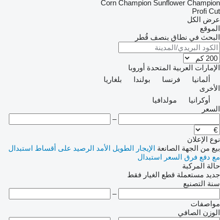
Corn Champion
Sunflower Champion
Profi Cut
عرض الكل
الموقع
البحث في نطاق بنصف قُطر
الإمارات العربية المتحدة
أوروبا
ألمانيا
فرنسا
بولندا
بلغاريا
الأخرى
أوكرانيا
مولدافيا
السعر
–
نوع الإعلان
بيع
من الجهة الصانعة
الإيجار الطويل الأمد
الرصيد
على أقساط
استبدال
مع دفع فرق السعر
استبدال
حالة المركبة
جديد
مستعملة
قطع الغيار فقط
سنة التصنيع
–
مواصفات
الوزن الصافي