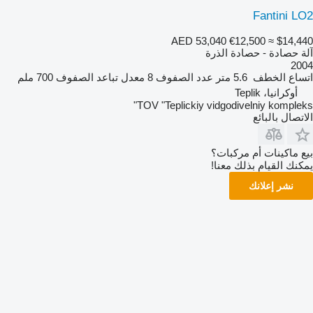
Fantini LO2
AED 53,040
€12,500
≈ $14,440
آلة حصادة - حصادة الذرة
2004
اتساع الخطف
5.6 متر
عدد الصفوف
8
معدل تباعد الصفوف
700 ملم
أوكرانيا، Teplik
TOV "Teplickiy vidgodivelniy kompleks"
الاتصال بالبائع
بيع ماكينات أم مركبات؟
يمكنك القيام بذلك معنا!
نشر إعلانك