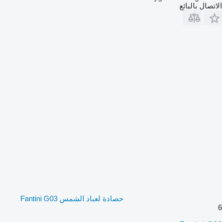
الاتصال بالبائع
حصادة لعباد الشمس Fantini G03
6