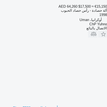
AED 64,260
$17,500
≈ €15,150
آلة حصادة - رأس حصاد الحبوب
1998
أوكرانيا، Uman
ChP Yuhno
الاتصال بالبائع