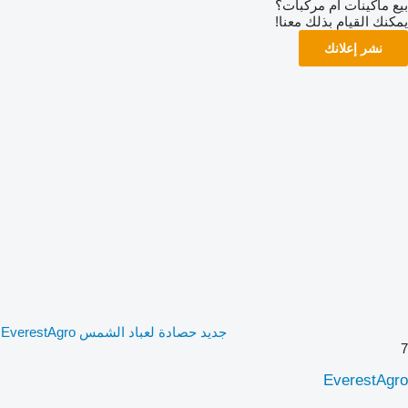
بيع ماكينات أم مركبات؟
يمكنك القيام بذلك معنا!
نشر إعلانك
جديد حصادة لعباد الشمس EverestAgro
7
EverestAgro