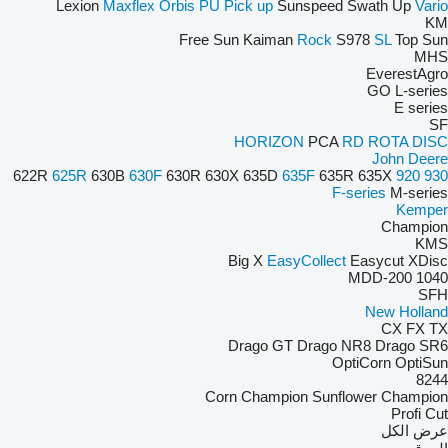
Lexion
Maxflex
Orbis
PU
Pick up
Sunspeed
Swath Up
Vario
KM
Free Sun
Kaiman
Rock
S978
SL
Top Sun
MHS
EverestAgro
GO
L-series
E series
SF
HORIZON
PCA
RD
ROTA DISC
John Deere
622R
625R
630B
630F
630R
630X
635D
635F
635R
635X
920
930
F-series
M-series
Kemper
Champion
KMS
Big X
EasyCollect
Easycut
XDisc
MDD-200
1040
SFH
New Holland
CX
FX
TX
Drago GT
Drago NR8
Drago SR6
OptiCorn
OptiSun
8244
Corn Champion
Sunflower Champion
Profi Cut
عرض الكل