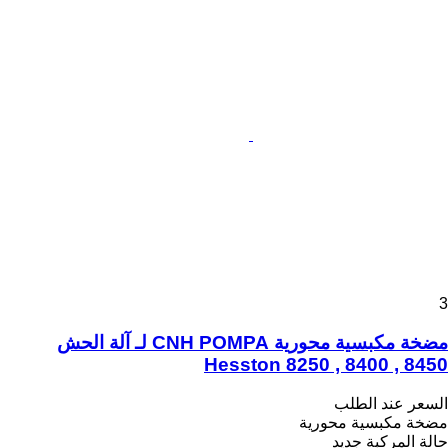
3
مضخة مكبسية محورية CNH POMPA لـ آلة الحش
Hesston 8250 , 8400 , 8450
السعر عند الطلب
مضخة مكبسية محورية
حالة المركبة
جديد