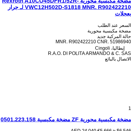
مضخة مكبسية محورية Rexroth A10CO45DFR1/52R-
VWC12H502D-S1818 MNR. R902422210 لـ جرار
بعجلات
السعر عند الطلب
مضخة مكبسية محورية
حالة المركبة
جديد
MNR. R902422210 CNR. 51986940
إيطاليا، Cingoli
R.A.O. DI POLITA ARMANDO & C. SAS
الاتصال بالبائع
1
مضخة مكبسية محورية ZF مضخة مكبسية 0501.223.158
AED 24,040
€5,666
≈ $6,546