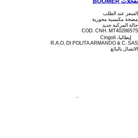
بعجلات BOOMER
السعر عند الطلب
مضخة مكبسية محورية
حالة المركبة
جديد
COD. CNH. MT40286575
إيطاليا، Cingoli
R.A.O. DI POLITA ARMANDO & C. SAS
الاتصال بالبائع