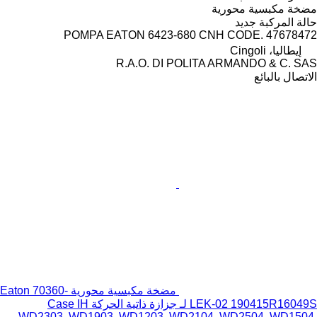
مضخة مكبسية محورية
حالة المركبة
جديد
POMPA EATON 6423-680 CNH CODE. 47678472
إيطاليا، Cingoli
R.A.O. DI POLITA ARMANDO & C. SAS
الاتصال بالبائع
مضخة مكبسية محورية Eaton 70360-
LEK-02 190415R16049S لـ جزازة ذاتية الحركة Case IH
WD2303, WD1903, WD1203, WD2104, WD2504, WD1504,