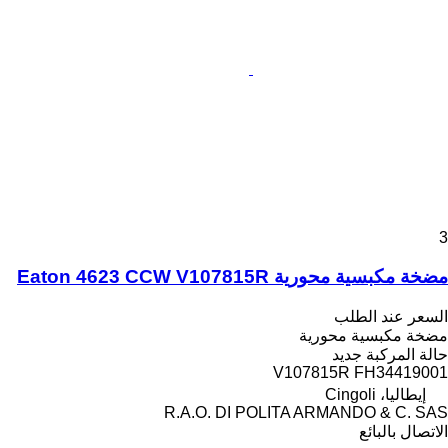
3
مضخة مكبسية محورية Eaton 4623 CCW V107815R
السعر عند الطلب
مضخة مكبسية محورية
حالة المركبة
جديد
V107815R FH34419001
إيطاليا، Cingoli
R.A.O. DI POLITA ARMANDO & C. SAS
الاتصال بالبائع