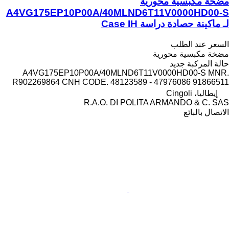
مضخة مكبسية محورية
A4VG175EP10P00A/40MLND6T11V0000HD00-S
لـ ماكينة حصادة دراسة Case IH
السعر عند الطلب
مضخة مكبسية محورية
حالة المركبة
جديد
A4VG175EP10P00A/40MLND6T11V0000HD00-S MNR.
R902269864 CNH CODE. 48123589 - 47976086 91866511
إيطاليا، Cingoli
R.A.O. DI POLITA ARMANDO & C. SAS
الاتصال بالبائع