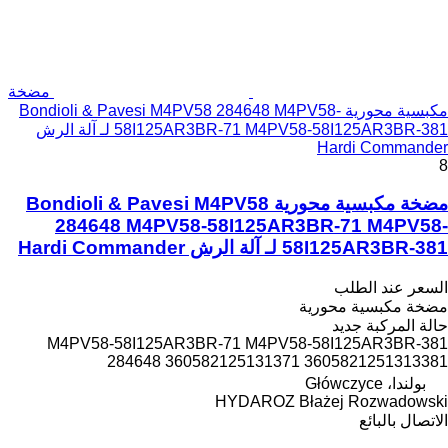
مضخة
مكبسية محورية Bondioli & Pavesi M4PV58 284648 M4PV58-
58I125AR3BR-71 M4PV58-58I125AR3BR-381 لـ آلة الرش
Hardi Commander
8
مضخة مكبسية محورية Bondioli & Pavesi M4PV58
284648 M4PV58-58I125AR3BR-71 M4PV58-
58I125AR3BR-381 لـ آلة الرش Hardi Commander
السعر عند الطلب
مضخة مكبسية محورية
حالة المركبة
جديد
M4PV58-58I125AR3BR-71 M4PV58-58I125AR3BR-381
284648 360582125131371 3605821251313381
بولندا، Główczyce
HYDAROZ Błażej Rozwadowski
الاتصال بالبائع