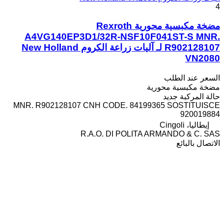
4
مضخة مكبسية محورية Rexroth
A4VG140EP3D1/32R-NSF10F041ST-S MNR.
R902128107 لـ آليات زراعة الكروم New Holland
VN2080
السعر عند الطلب
مضخة مكبسية محورية
حالة المركبة
جديد
MNR. R902128107 CNH CODE. 84199365 SOSTITUISCE
920019884
إيطاليا، Cingoli
R.A.O. DI POLITA ARMANDO & C. SAS
الاتصال بالبائع