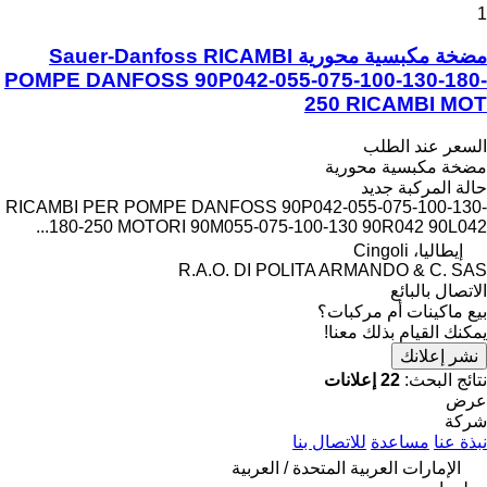
1
مضخة مكبسية محورية Sauer-Danfoss RICAMBI
POMPE DANFOSS 90P042-055-075-100-130-180-
250 RICAMBI MOT
السعر عند الطلب
مضخة مكبسية محورية
حالة المركبة
جديد
RICAMBI PER POMPE DANFOSS 90P042-055-075-100-130-
180-250 MOTORI 90M055-075-100-130 90R042 90L042...
إيطاليا، Cingoli
R.A.O. DI POLITA ARMANDO & C. SAS
الاتصال بالبائع
بيع ماكينات أم مركبات؟
يمكنك القيام بذلك معنا!
نشر إعلانك
نتائج البحث:
22 إعلانات
عرض
شركة
نبذة عنا
مساعدة
للاتصال بنا
الإمارات العربية المتحدة / العربية