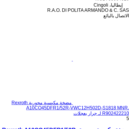
إيطاليا، Cingoli
R.A.O. DI POLITA ARMANDO & C. SAS
الاتصال بالبائع
مضخة مكبسية محورية Rexroth
A10CO45DFR1/52R-VWC12H502D-S1818 MNR.
R902422210 لـ جرار بعجلات
5