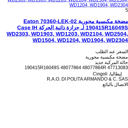
WD1204, WD1904, WD2304
5
مضخة مكبسية محورية Eaton 70360-LEK-02
190415R16049S لـ جزازة ذاتية الحركة Case IH
WD2303, WD1903, WD1203, WD2104, WD2504,
WD1504, WD1204, WD1904, WD2304
السعر عند الطلب
مضخة مكبسية محورية
حالة المركبة
جديد
190415R16049S 48077864 48077864R 47713083
إيطاليا، Cingoli
R.A.O. DI POLITA ARMANDO & C. SAS
الاتصال بالبائع