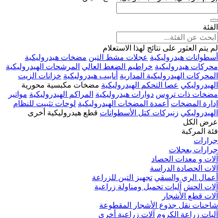
الفئة
لم يتم العثور على نتائج لهذا الاستعلام
أسطوانات هيدروليكية
عجلات مشط التبن
مضخات هيدروليكية
محركات هيدروليكية
خراطيم الضغط العالي
المرشحات الهيدروليكية
المحركات الهيدروليكية المدارية
أنابيب هيدروليكية
خزانات الزيت
الهيدروليكي
عصا التحكم الهيدروليكية
مضخات مكبسية محورية
مضخات ذات تروس
دوارات هيدروليكية
المراكم الهيدروليكية
مواتير
إدارة المضخات
أعمدة المضخات الهيدروليكية
لوحات تثبيت للنظام
الهيدروليكي
زنبركات كتل الأسطوانات
قطع هيدروليكية أخرى
عرض الكل
فئة المركبة
جرارات
جرارات بعجلات
آلات و معدات الحصاد
آلات الحصادة الدراسة
أعمال الري والسقي
تجهيز التبن للزراعة
آلات الحش
آليات تحميل ومناولة زراعية
آلات قطع الأشجار
شاحنات نقل جذوع الأشجار المقطوعة
آليات زراعة الكروم
آلات زراعية أخرى