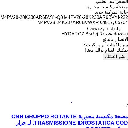
السعر عند الطلب
مضخة مكبسية محورية
حالة المركبة
جديد
M4PV28-28K230AR6BVYI-Q8 M4PV28-28K230AR6BVYI-222
M4PV28-24K237AR6BVWXR 64917, 65704
بولندا، Główczyce
HYDAROZ Błażej Rozwadowski
الاتصال بالبائع
بيع ماكينات أم مركبات؟
يمكنك القيام بذلك معنا!
نشر إعلانك
2
مضخة مكبسية محورية CNH GRUPPO ROTANTE
TRASMISSIONE IDROSTATICA COD. لـ جرار