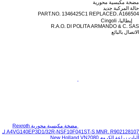
مضخة مكبسية محورية
حالة المركبة
جديد
PART.NO. 1346425C1 REPLACED. A166504
إيطاليا، Cingoli
R.A.O. DI POLITA ARMANDO & C. SAS
الاتصال بالبائع
مضخة مكبسية محورية Rexroth
A4VG140EP3D1/32R-NSF10F041ST-S MNR. R902128107 لـ
آليات زراعة الكروم New Holland VN2080