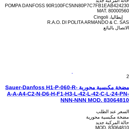
حالة المركبة
جديد
POMPA DANFOSS 90R100FC5NN80P7C7FB1EAB424230
MAT. 80000560
إيطاليا، Cingoli
R.A.O. DI POLITA ARMANDO & C. SAS
الاتصال بالبائع
2
مضخة مكبسية محورية Sauer-Danfoss H1-P-060-R-
A-A-A4-C2-N-D6-H-F1-H3-L-42-L-42-C-L-24-PN-
NNN-NNN MOD. 83064810
السعر عند الطلب
مضخة مكبسية محورية
حالة المركبة
جديد
MOD. 83064810