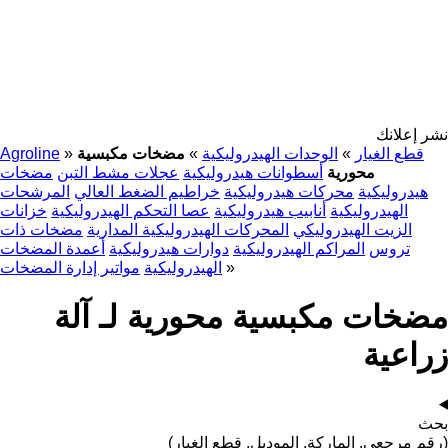
نشر إعلانك
قطع الغيار
»
الوحدات الهيدروليكية
»
مضخات مكبسية
»
Agroline
محورية
أسطوانات هيدروليكية
عجلات مشط التبن
مضخات
هيدروليكية
محركات هيدروليكية
خراطيم الضغط العالي
المرشحات
الهيدروليكية
أنابيب هيدروليكية
عصا التحكم الهيدروليكية
خزانات
الزيت الهيدروليكي
المحركات الهيدروليكية المدارية
مضخات ذات
تروس
المراكم الهيدروليكية
دوارات هيدروليكية
أعمدة المضخات
»
الهيدروليكية
مواتير إدارة المضخات
مضخات مكبسية محورية لـ آلة
زراعية
بحث
(رقم مرجعي, الماركة, الموديل, قطع الغيار)