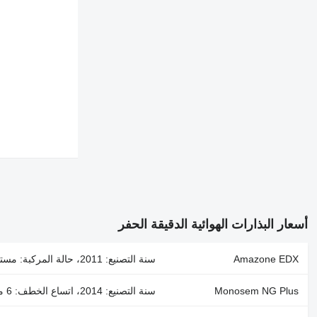
أسعار البذارات الهوائية الدقيقة الحفر
Amazone EDX
سنة التصنيع: 2011، حالة المركبة: مستعملة، عدد الصفوف: 8
Monosem NG Plus
سنة التصنيع: 2014، اتساع الخطف: 6 متر، عدد الصفوف: 6 ، معدل تباعد الصفوف: 700 ملم، القدرة المطلوبة للجرار: 110 حصان