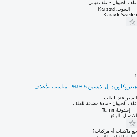
علف الحيوان - علف نباتي
السويد، Karlstad
Klaravik Sweden
1
هيدروكلوريد إل-لايسين 98.5% - مناسب للأعلاف
السعر عند الطلب
علف الحيوان - مادة مضافة للعلف
إستونيا، Tallinn
الاتصال بالبائع
بيع ماكينات أم مركبات؟
يمكنك القيام بذلك معنا!